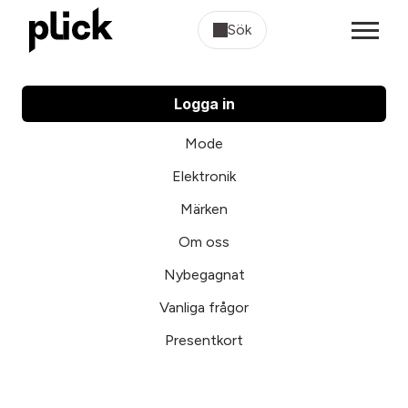
Sök
Logga in
Mode
Elektronik
Märken
Om oss
Nybegagnat
Vanliga frågor
Presentkort