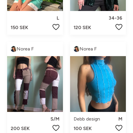
L
34-36
150 SEK
120 SEK
Norea F
Norea F
S/M
Debb design
M
200 SEK
100 SEK