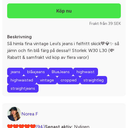
Frakt från 39 SEK
Beskrivning
Så himla fina vintage Levi’s jeans i felfritt skick💙💎✨ så
jämn och fin blå färg på dessa!! Storlek: W30 L30 (💸
Rabatt & samfrakt vid köp av flera varor)
jeans
blåajeans
BlueJeans
highwaist
highwaisted
vintage
cropped
straightleg
straightjeans
Norea F
(94)
Senast aktiv:
Nyligen