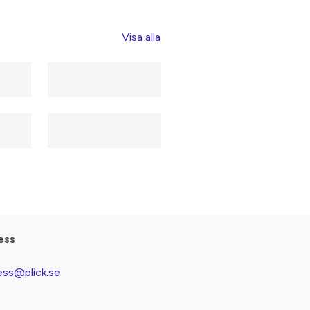
Visa alla
ess
ess@plick.se