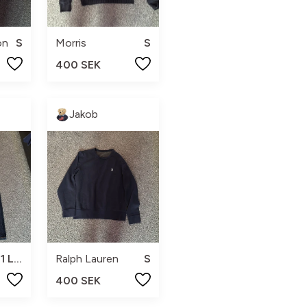
on
S
Morris
S
400 SEK
Jakob
W31 L32
Ralph Lauren
S
400 SEK