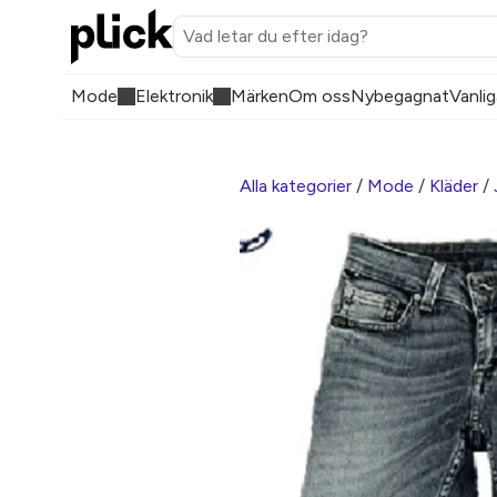
Mode
Elektronik
Märken
Om oss
Nybegagnat
Vanlig
Alla kategorier
/
Mode
/
Kläder
/