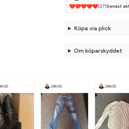
(27)
Senast akt
Köpa via plick
Om köparskyddet
akob
Jakob
Jakob