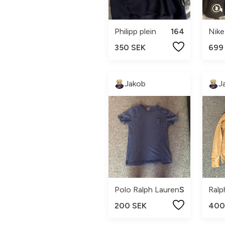
Philipp plein
164
Nike
350 SEK
699
Jakob
J
Polo Ralph Lauren
S
Ralp
200 SEK
400