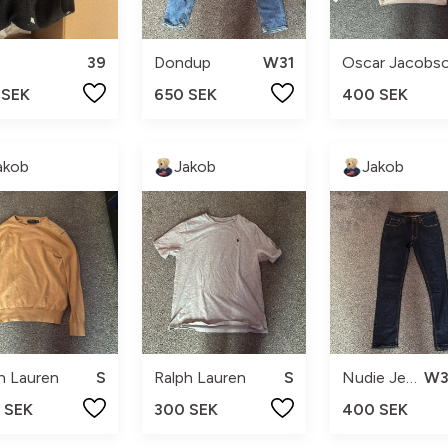
39
Dondup
W31
Oscar Jacobs
 SEK
650 SEK
400 SEK
akob
Jakob
Jakob
h Lauren
S
Ralph Lauren
S
Nudie Jeans
 SEK
300 SEK
400 SEK