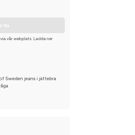
p nu
 via vår webplats. Ladda ner
 of Sweden jeans i jättebra
råga