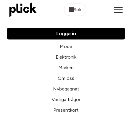
Sök
Logga in
Mode
Elektronik
Märken
Om oss
Nybegagnat
Vanliga frågor
Presentkort