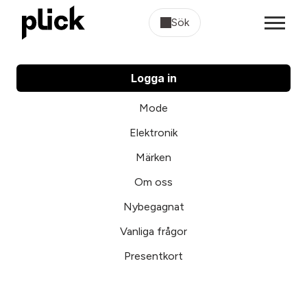
Sök
Logga in
Mode
Elektronik
Märken
Om oss
Nybegagnat
Vanliga frågor
Presentkort