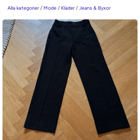
Alla kategorier
/
Mode
/
Kläder
/
Jeans & Byxor