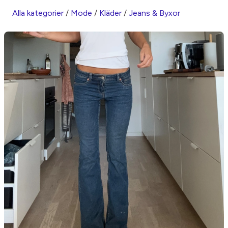
Alla kategorier
/
Mode
/
Kläder
/
Jeans & Byxor