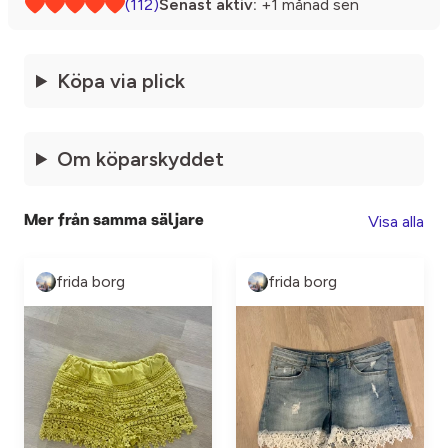
(112)
Senast aktiv:
+1 månad sen
Köpa via plick
Om köparskyddet
Visa alla
Mer från samma säljare
frida borg
frida borg