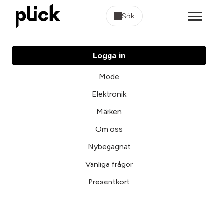
Sök
Logga in
Mode
Elektronik
Märken
Om oss
Nybegagnat
Vanliga frågor
Presentkort