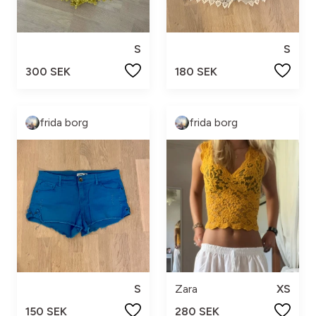
S
S
300 SEK
180 SEK
frida borg
frida borg
S
Zara
XS
150 SEK
280 SEK