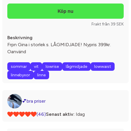
Frakt från 39 SEK
Beskrivning
Frpn Gina i storlek s. LÅGMIDJADE! Nypris 399kr.
Oanvänd
sommar
vit
lowrise
lågmidjade
lowwaist
linnebyxor
linne
💕bra priser
(46)
Senast aktiv:
Idag