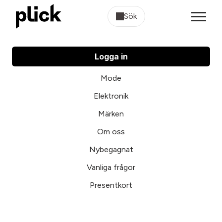
Sök
Logga in
Mode
Elektronik
Märken
Om oss
Nybegagnat
Vanliga frågor
Presentkort