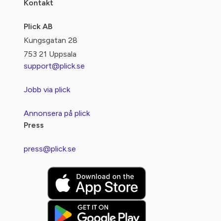
Kontakt
Plick AB
Kungsgatan 28
753 21 Uppsala
support@plick.se
Jobb via plick
Annonsera på plick
Press
press@plick.se