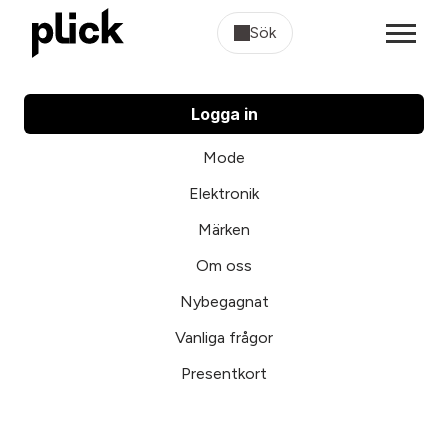
Sök
Logga in
Mode
Elektronik
Märken
Om oss
Nybegagnat
Vanliga frågor
Presentkort