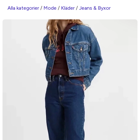
Alla kategorier
/
Mode
/
Kläder
/
Jeans & Byxor