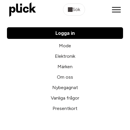
Sök
Logga in
Mode
Elektronik
Märken
Om oss
Nybegagnat
Vanliga frågor
Presentkort