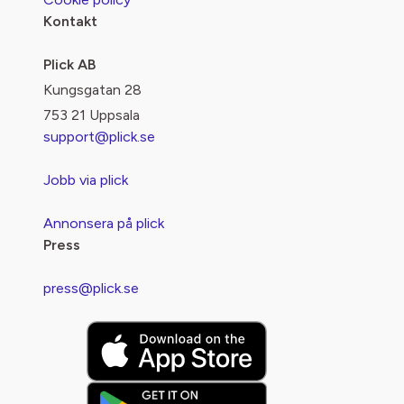
Kontakt
Plick AB
Kungsgatan 28
753 21 Uppsala
support@plick.se
Jobb via plick
Annonsera på plick
Press
press@plick.se