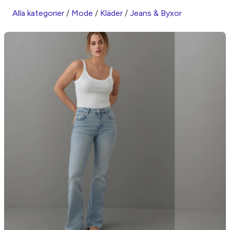
Alla kategorier
/
Mode
/
Kläder
/
Jeans & Byxor