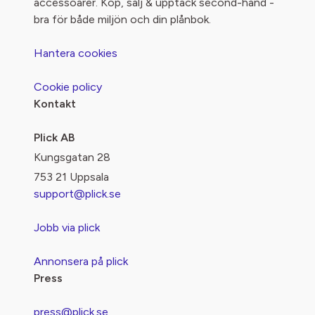
accessoarer. Köp, sälj & upptäck second-hand -
bra för både miljön och din plånbok.
Hantera cookies
Cookie policy
Kontakt
Plick AB
Kungsgatan 28
753 21 Uppsala
support@plick.se
Jobb via plick
Annonsera på plick
Press
press@plick.se