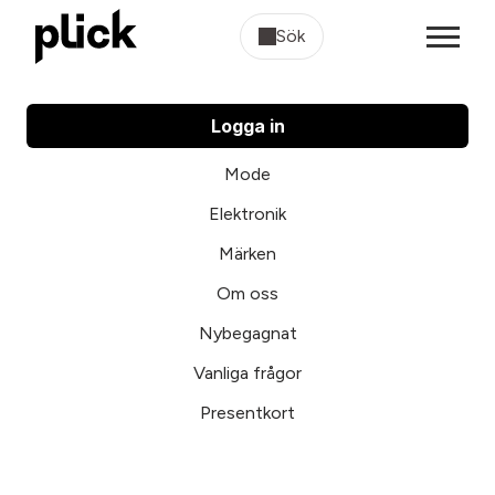
Sök
Logga in
Mode
Elektronik
Märken
Om oss
Nybegagnat
Vanliga frågor
Presentkort