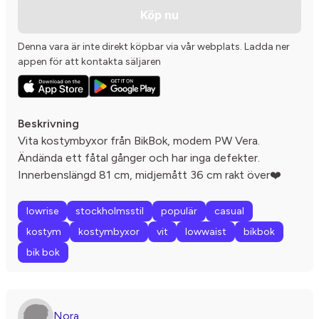
Köp nu
Denna vara är inte direkt köpbar via vår webplats. Ladda ner
appen för att kontakta säljaren
Beskrivning
Vita kostymbyxor från BikBok, modem PW Vera.
Ändända ett fåtal gånger och har inga defekter.
Innerbenslängd 81 cm, midjemått 36 cm rakt över❤️
lowrise
stockholmsstil
populär
casual
kostym
kostymbyxor
vit
lowwaist
bikbok
bik bok
Nora