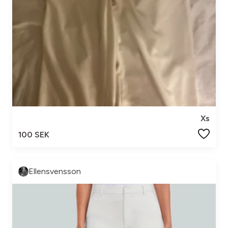
Xs
100 SEK
Ellensvensson