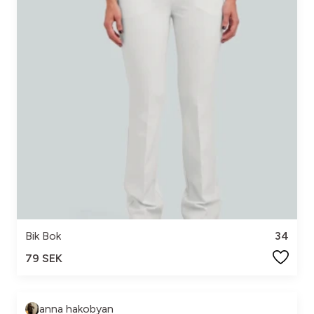
Bik Bok
34
79 SEK
anna hakobyan