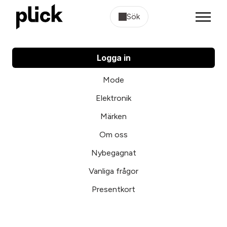
Sök
Logga in
Mode
Elektronik
Märken
Om oss
Nybegagnat
Vanliga frågor
Presentkort