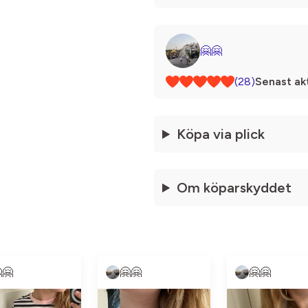
🤗🤗
(28)
Senast akt
Köpa via plick
Om köparskyddet
🤗
🤗🤗
🤗🤗