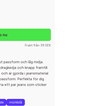
Frakt från 39 SEK
t passform och låg midja.
dragkedja och knapp framtill.
och är gjorda i jeansmaterial
 passform. Perfekta för dig
l ha ett par jeans som sticker
ade
mörkblå