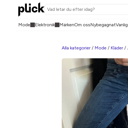
Mode
Elektronik
Märken
Om oss
Nybegagnat
Vanlig
Alla kategorier
/
Mode
/
Kläder
/