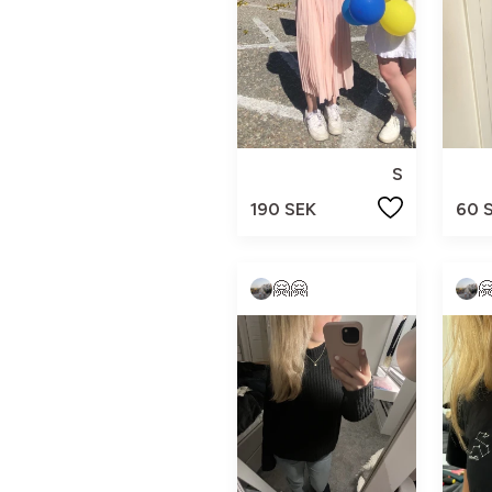
S
190 SEK
60 
🤗🤗
