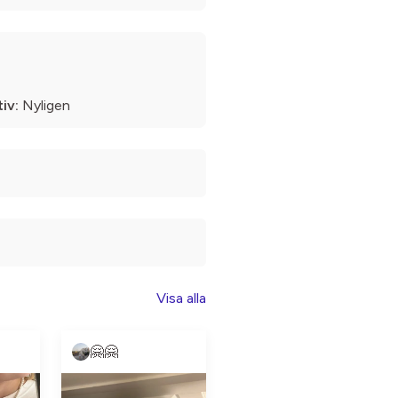
iv:
Nyligen
Visa alla
🤗🤗