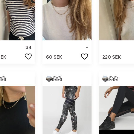
34
-
SEK
60 SEK
220 SEK
🤗
🤗🤗
🤗🤗