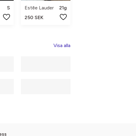
S
Estēe Lauder
21g
250 SEK
Visa alla
ess