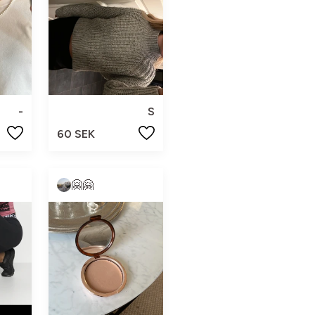
-
S
60 SEK
🤗🤗