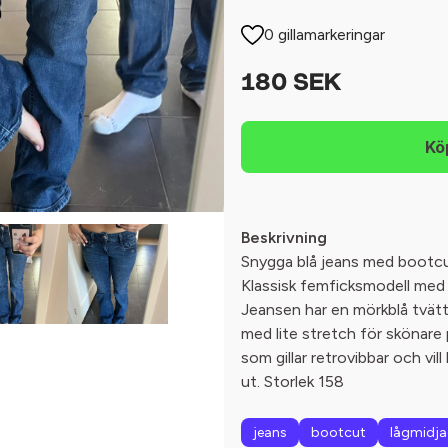
0 gillamarkeringar
180 SEK
Beskrivning
Snygga blå jeans med bootcu
Klassisk femficksmodell med 
Jeansen har en mörkblå tvätt 
med lite stretch för skönare
som gillar retrovibbar och vil
ut. Storlek 158
jeans
bootcut
lågmidj