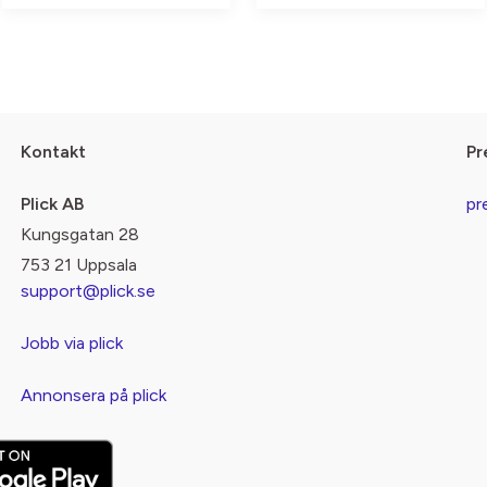
Kontakt
Pr
Plick AB
pr
Kungsgatan 28
753 21 Uppsala
support@plick.se
Jobb via plick
Annonsera på plick