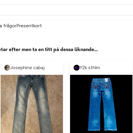
a frågor
Presentkort
etar efter men ta en titt på dessa liknande...
Josephine cabaj
Y2k sthlm