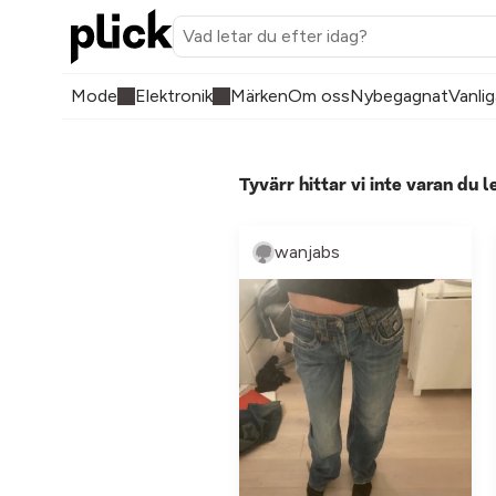
Mode
Elektronik
Märken
Om oss
Nybegagnat
Vanlig
Tyvärr hittar vi inte varan du l
wanjabs