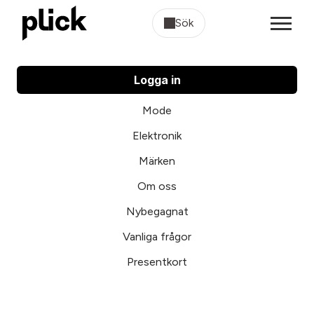
Sök
Logga in
Mode
Elektronik
Märken
Om oss
Nybegagnat
Vanliga frågor
Presentkort