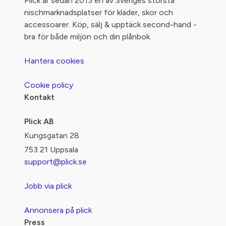
Plick är sedan 2013 en av Sveriges största
nischmarknadsplatser för kläder, skor och
accessoarer. Köp, sälj & upptäck second-hand -
bra för både miljön och din plånbok.
Hantera cookies
Cookie policy
Kontakt
Plick AB
Kungsgatan 28
753 21 Uppsala
support@plick.se
Jobb via plick
Annonsera på plick
Press