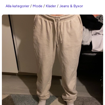
Alla kategorier
/
Mode
/
Kläder
/
Jeans & Byxor