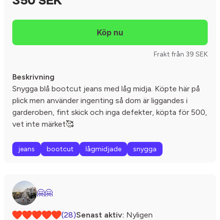
350 SEK
Frakt från 39 SEK
Beskrivning
Snygga blå bootcut jeans med låg midja. Köpte här på
plick men använder ingenting så dom är liggandes i
garderoben, fint skick och inga defekter, köpta för 500,
vet inte märket🥰
jeans
bootcut
lågmidjade
snygga
🤗🤗
(28)
Senast aktiv:
Nyligen