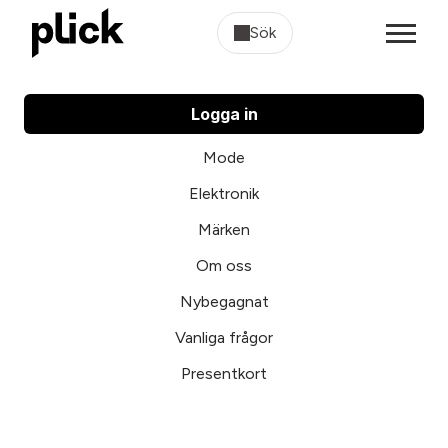
Sök
Logga in
Mode
Elektronik
Märken
Om oss
Nybegagnat
Vanliga frågor
Presentkort