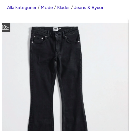
Alla kategorier
/
Mode
/
Kläder
/
Jeans & Byxor