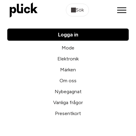
Sök
Logga in
Mode
Elektronik
Märken
Om oss
Nybegagnat
Vanliga frågor
Presentkort