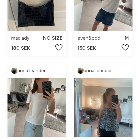
madlady
NO SIZE
even&odd
M
180 SEK
150 SEK
anna leander
anna leander