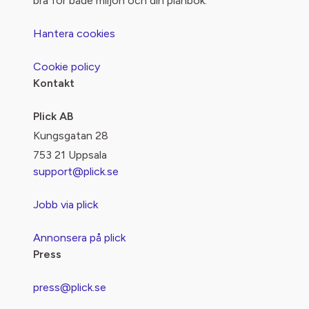
bra för både miljön och din plånbok.
Hantera cookies
Cookie policy
Kontakt
Plick AB
Kungsgatan 28
753 21 Uppsala
support@plick.se
Jobb via plick
Annonsera på plick
Press
press@plick.se