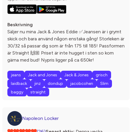
Beskrivning
Säljer nu mina Jack & Jones Eddie ✅Jeansen är i grymt
skick och bara använd någon enstaka gång! Storleken är
30/32 så passar dig som är från 175 till 185! Passformen
är Straight 🙌🏼 Priset är inte hugget i sten so kom
gärna med bud! Nypris ligger på ca 650kr!
jeans
Jack and Jones
Jack & Jones
grisch
laidback
jinz
dondup
jacobcohen
Slim
baggy
straight
Napoleon Locker
(26)
Senast aktiv:
Denna vecka