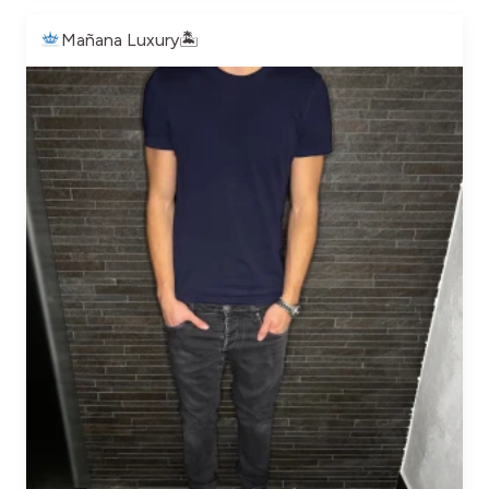
Mañana Luxury🏝️