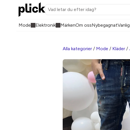
Mode
Elektronik
Märken
Om oss
Nybegagnat
Vanlig
Alla kategorier
/
Mode
/
Kläder
/