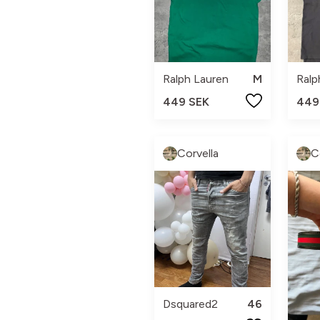
Ralph Lauren
M
Ralp
449 SEK
449
Corvella
C
Dsquared2
46