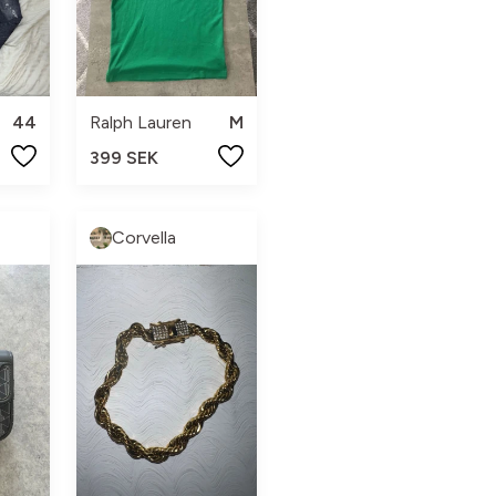
44
Ralph Lauren
M
399 SEK
Corvella