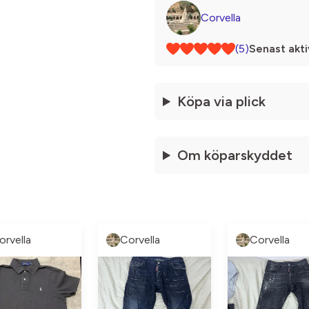
Corvella
(5)
Senast akti
Köpa via plick
Om köparskyddet
orvella
Corvella
Corvella