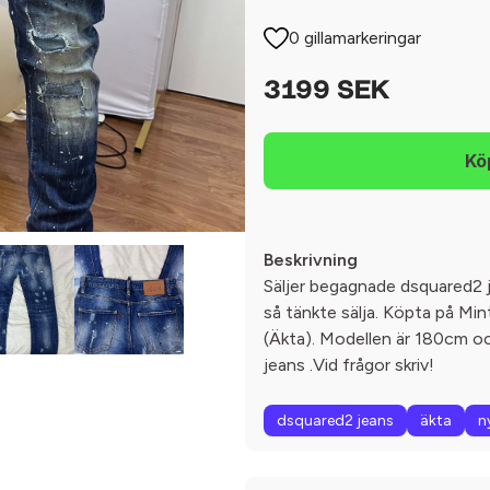
0 gillamarkeringar
3199 SEK
Beskrivning
Säljer begagnade dsquared2 j
så tänkte sälja. Köpta på Min
(Äkta). Modellen är 180cm oc
jeans .Vid frågor skriv!
dsquared2 jeans
äkta
n