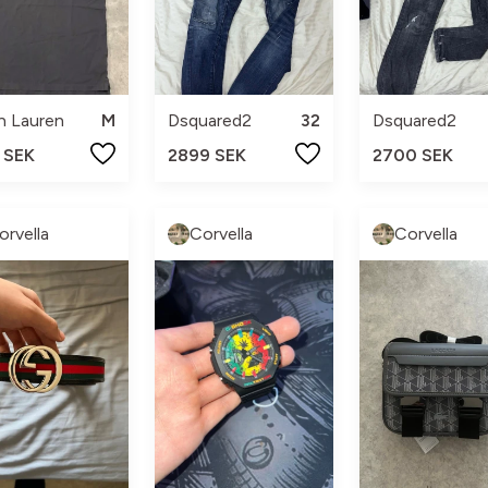
h Lauren
M
Dsquared2
32
Dsquared2
 SEK
2899 SEK
2700 SEK
orvella
Corvella
Corvella