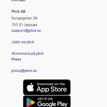
Plick AB
Kungsgatan 28
753 21 Uppsala
support@plick.se
Jobb via plick
Annonsera på plick
Press
press@plick.se