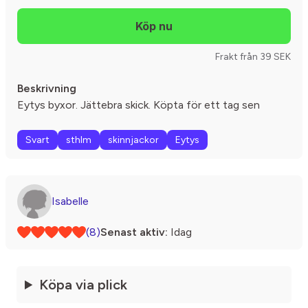
Frakt från 39 SEK
Beskrivning
Eytys byxor. Jättebra skick. Köpta för ett tag sen
Svart
sthlm
skinnjackor
Eytys
Isabelle
(8)
Senast aktiv:
Idag
Köpa via plick