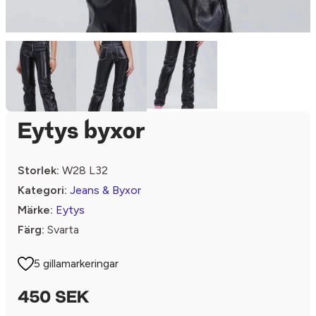
Eytys byxor
Storlek:
W28 L32
Kategori:
Jeans & Byxor
Märke:
Eytys
Färg:
Svarta
5 gillamarkeringar
450 SEK