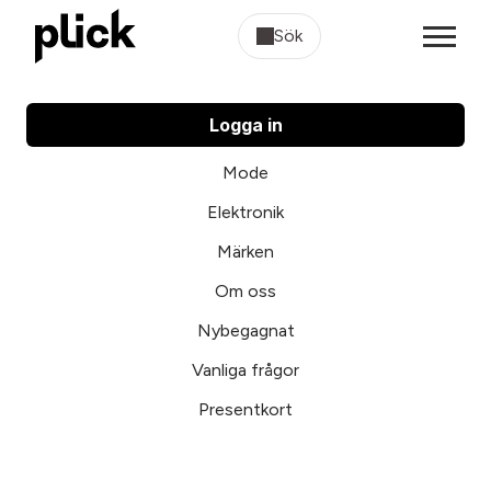
Sök
Logga in
Mode
Elektronik
Märken
Om oss
Nybegagnat
Vanliga frågor
Presentkort