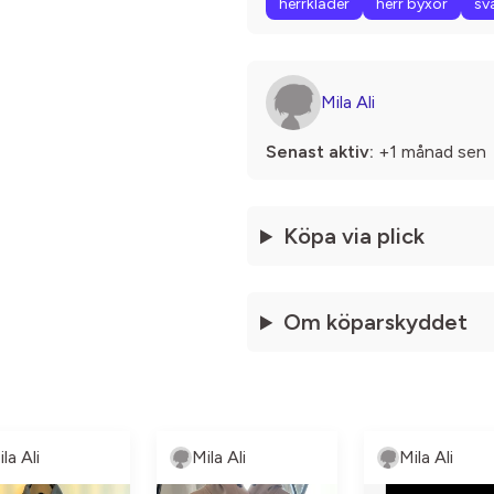
herrkläder
herr byxor
sv
Mila Ali
Senast aktiv:
+1 månad sen
Köpa via plick
Om köparskyddet
la Ali
Mila Ali
Mila Ali