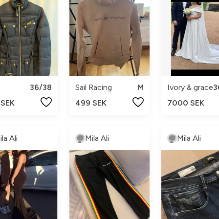
36/38
Sail Racing
M
Ivory & grace
3
 SEK
499 SEK
7000 SEK
la Ali
Mila Ali
Mila Ali