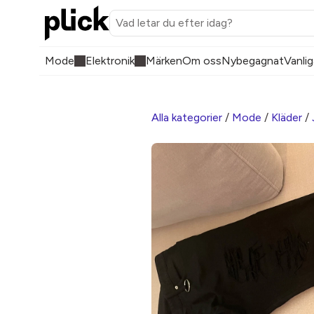
Mode
Elektronik
Märken
Om oss
Nybegagnat
Vanlig
Alla kategorier
/
Mode
/
Kläder
/