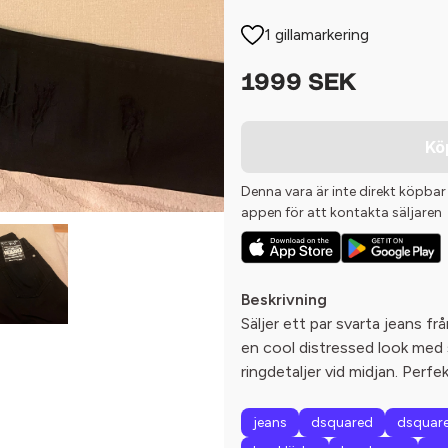
1 gillamarkering
1999 SEK
Kö
Denna vara är inte direkt köpbar
appen för att kontakta säljaren
Beskrivning
Säljer ett par svarta jeans fr
en cool distressed look med s
ringdetaljer vid midjan. Perfek
jeans
dsquared
dsquar