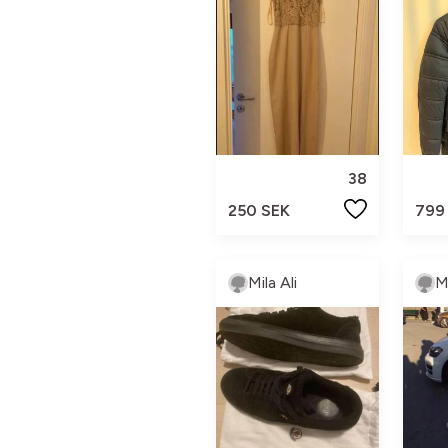
38
250 SEK
799
Mila Ali
Mi