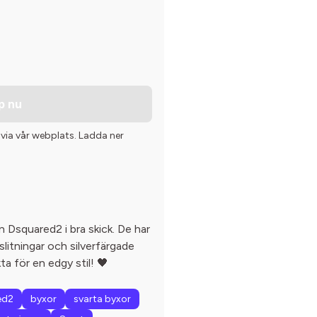
p nu
 via vår webplats. Ladda ner
ån Dsquared2 i bra skick. De har
litningar och silverfärgade
ta för en edgy stil! 🖤
ed2
byxor
svarta byxor