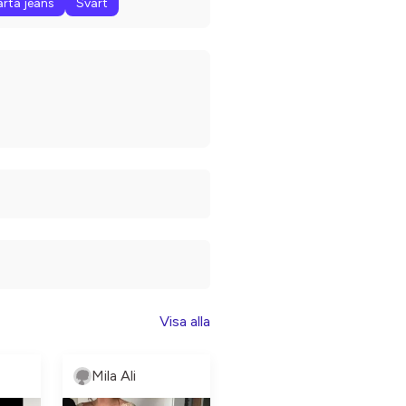
arta jeans
Svart
Visa alla
Mila Ali