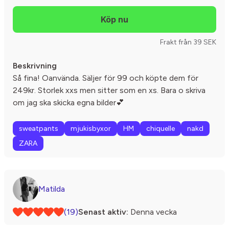
Frakt från 39 SEK
Beskrivning
Så fina! Oanvända. Säljer för 99 och köpte dem för
249kr. Storlek xxs men sitter som en xs. Bara o skriva
om jag ska skicka egna bilder💕
sweatpants
mjukisbyxor
HM
chiquelle
nakd
ZARA
Matilda
(19)
Senast aktiv:
Denna vecka