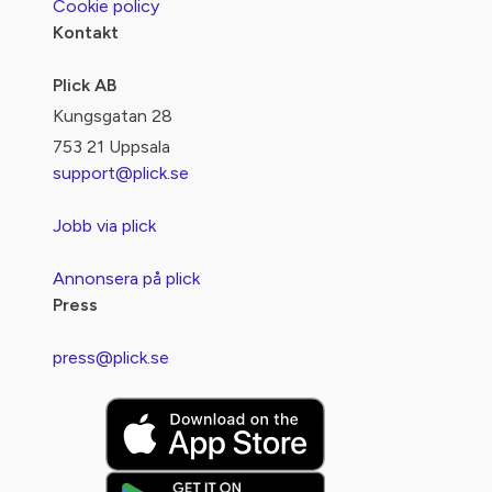
Cookie policy
Kontakt
Plick AB
Kungsgatan 28
753 21 Uppsala
support@plick.se
Jobb via plick
Annonsera på plick
Press
press@plick.se