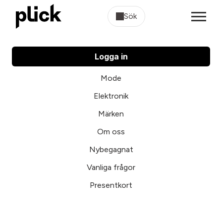
Sök
Logga in
Mode
Elektronik
Märken
Om oss
Nybegagnat
Vanliga frågor
Presentkort