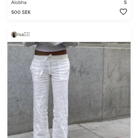
Alobha
S
500 SEK
Isa❤️‍🔥