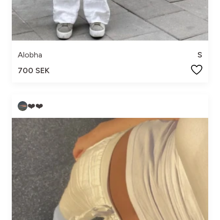
Alobha
S
700 SEK
❤️❤️