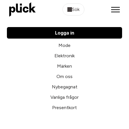
Sök
Logga in
Mode
Elektronik
Märken
Om oss
Nybegagnat
Vanliga frågor
Presentkort