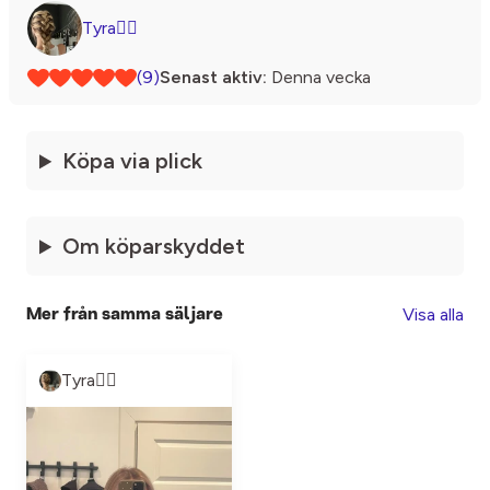
Tyra❤️‍🔥
(9)
Senast aktiv:
Denna vecka
Köpa via plick
Om köparskyddet
Visa alla
Mer från samma säljare
Tyra❤️‍🔥