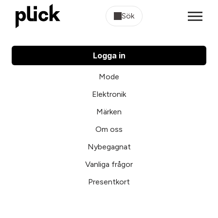
Sök
Logga in
Mode
Elektronik
Märken
Om oss
Nybegagnat
Vanliga frågor
Presentkort