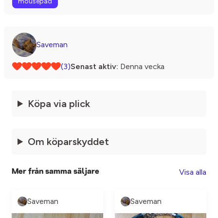
mousepad
Saveman
(3)
Senast aktiv:
Denna vecka
Köpa via plick
Om köparskyddet
Visa alla
Mer från samma säljare
Saveman
Saveman