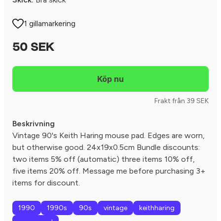
1 gillamarkering
50 SEK
Frakt från 39 SEK
Beskrivning
Vintage 90's Keith Haring mouse pad. Edges are worn,
but otherwise good. 24x19x0.5cm Bundle discounts:
two items 5% off (automatic) three items 10% off,
five items 20% off. Message me before purchasing 3+
items for discount.
1990
1990s
90s
vintage
keithharing