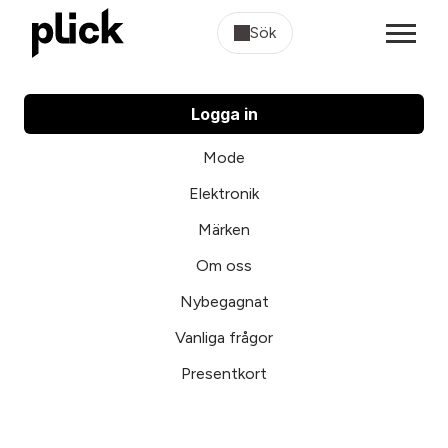
Sök
Logga in
Mode
Elektronik
Märken
Om oss
Nybegagnat
Vanliga frågor
Presentkort