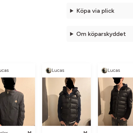
Köpa via plick
Om köparskyddet
ucas
Lucas
Lucas
cler
M
M