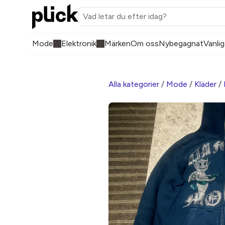
Mode
Elektronik
Märken
Om oss
Nybegagnat
Vanlig
Alla kategorier
/
Mode
/
Kläder
/