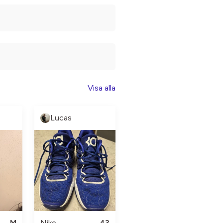
Visa alla
Lucas
M
Nike
43