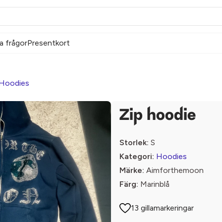
a frågor
Presentkort
Hoodies
Zip hoodie
Storlek:
S
Kategori:
Hoodies
Märke:
Aimforthemoon
Färg:
Marinblå
13 gillamarkeringar