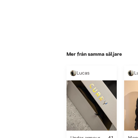
Mer från samma säljare
Lucas
L
Under armour
41
Mon