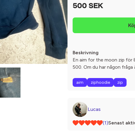
500 SEK
Beskrivning
En aim for the moon zip för 
500. Om du har någon fråga ä
aim
ziphoodie
zip
Lucas
(1)
Senast akti