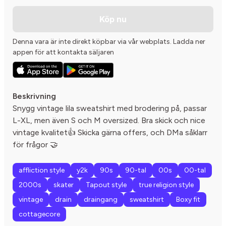
Köp nu
Denna vara är inte direkt köpbar via vår webplats. Ladda ner
appen för att kontakta säljaren
Beskrivning
Snygg vintage lila sweatshirt med brodering på, passar
L-XL, men även S och M oversized. Bra skick och nice
vintage kvalitet👍 Skicka gärna offers, och DMa såklarr
för frågor 🤝
affliction style
y2k
90s
90-tal
00s
00-tal
2000s
skater
Tapout style
true religion style
vintage
drain
draingang
sweatshirt
Boxy fit
cottagecore