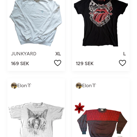
JUNKYARD
XL
L
169 SEK
129 SEK
Elon👔
Elon👔