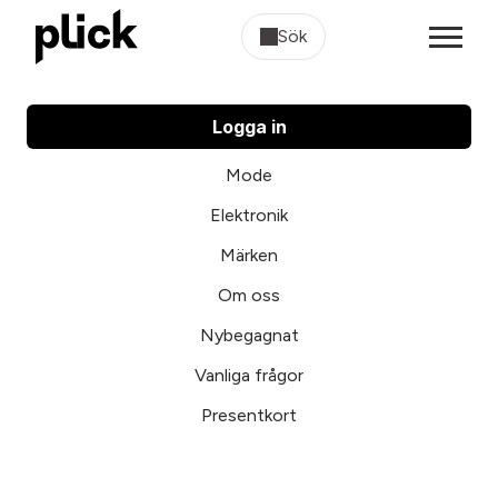
Sök
Logga in
Mode
Elektronik
Märken
Om oss
Nybegagnat
Vanliga frågor
Presentkort