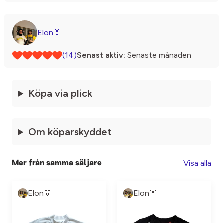
Elon👔
(14)
Senast aktiv:
Senaste månaden
Köpa via plick
Om köparskyddet
Visa alla
Mer från samma säljare
Elon👔
Elon👔