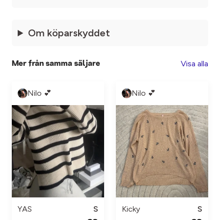
Om köparskyddet
Visa alla
Mer från samma säljare
Nilo 💕
Nilo 💕
YAS
S
Kicky
S