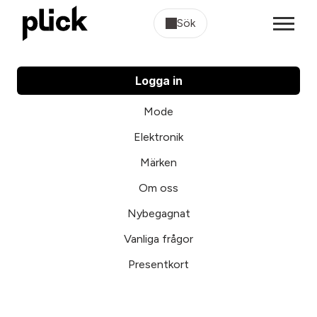
Sök
Logga in
Mode
Elektronik
Märken
Om oss
Nybegagnat
Vanliga frågor
Presentkort