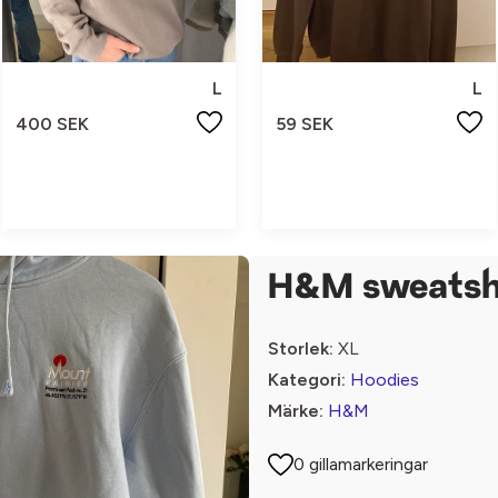
L
L
400 SEK
59 SEK
H&M sweatsh
Storlek:
XL
Kategori:
Hoodies
Märke:
H&M
0 gillamarkeringar