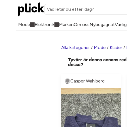
Mode
Elektronik
Märken
Om oss
Nybegagnat
Vanlig
Alla kategorier
/
Mode
/
Kläder
/
Tyvärr är denna annons red
dessa?
Casper Wahlberg