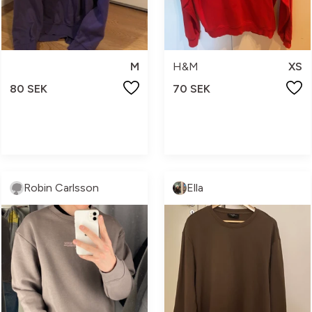
M
H&M
XS
80 SEK
70 SEK
Robin Carlsson
Ella