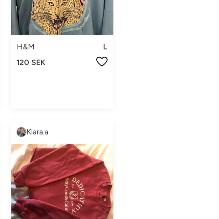
H&M
L
120 SEK
Klara.a