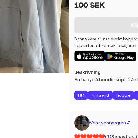
100 SEK
Kö
Denna vara är inte direkt köpbar
appen för att kontakta säljaren
Beskrivning
En babyblå hoodie köpt från
HM
hmtrend
hoodie
Verawennergren💕
(3)
Senast akti