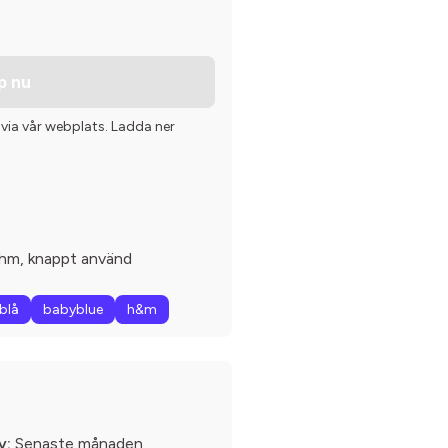
p nu
 via vår webplats. Ladda ner
 hm, knappt använd
blå
babyblue
h&m
v:
Senaste månaden