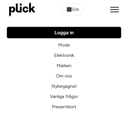
Sök
Logga in
Mode
Elektronik
Märken
Om oss
Nybegagnat
Vanliga frågor
Presentkort