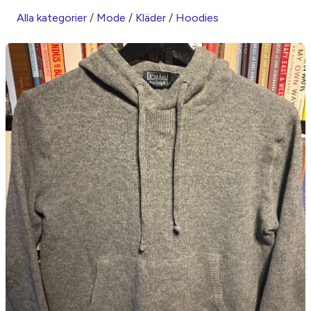
Alla kategorier
/
Mode
/
Kläder
/
Hoodies