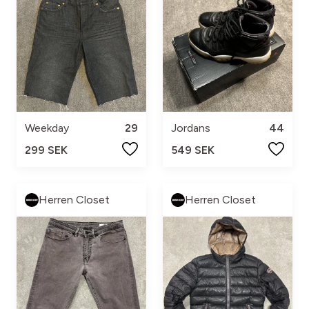
Weekday
29
Jordans
44
299 SEK
549 SEK
Herren Closet
Herren Closet