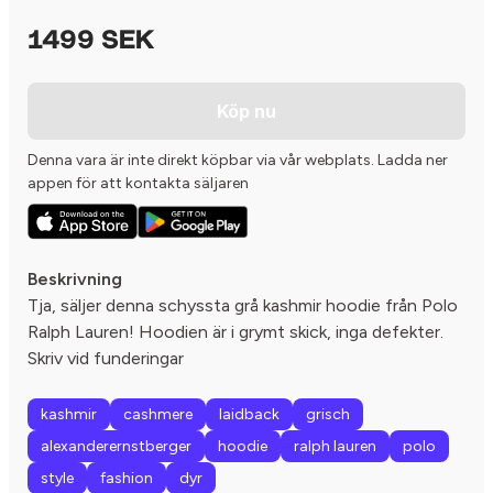
1499 SEK
Köp nu
Denna vara är inte direkt köpbar via vår webplats. Ladda ner
appen för att kontakta säljaren
Beskrivning
Tja, säljer denna schyssta grå kashmir hoodie från Polo
Ralph Lauren! Hoodien är i grymt skick, inga defekter.
Skriv vid funderingar
kashmir
cashmere
laidback
grisch
alexanderernstberger
hoodie
ralph lauren
polo
style
fashion
dyr