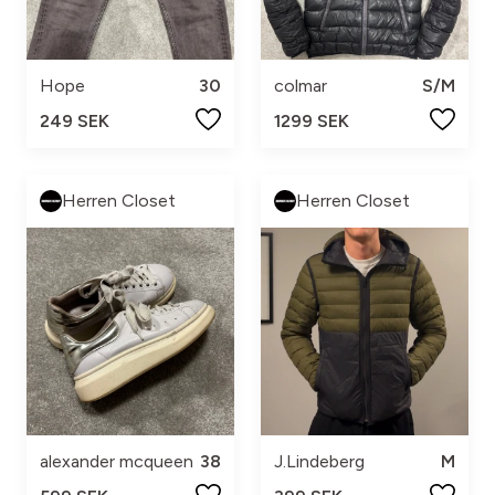
Hope
30
colmar
S/M
249 SEK
1299 SEK
Herren Closet
Herren Closet
alexander mcqueen
38
J.Lindeberg
M