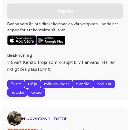
Köp nu
Denna vara är inte direkt köpbar via vår webplats. Ladda ner
appen för att kontakta säljaren
Beskrivning
✨Svart Kenzo tröja som knappt blivit använd. Har en
riktigt bra passform🙌
Svart
tröja
märkeskläder
trendig
populär
hoodie
kenzo
💫Downtown Thrift💫