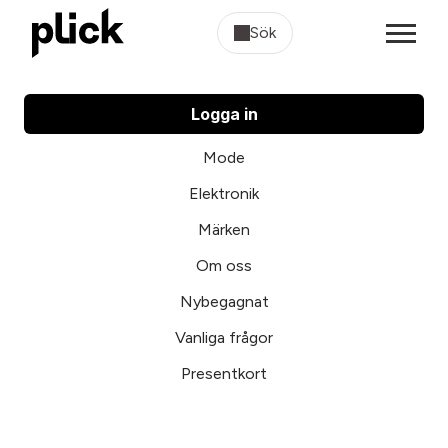
Sök
Logga in
Mode
Elektronik
Märken
Om oss
Nybegagnat
Vanliga frågor
Presentkort