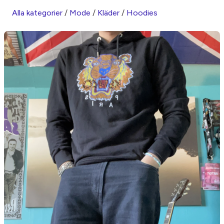
Alla kategorier
/
Mode
/
Kläder
/
Hoodies