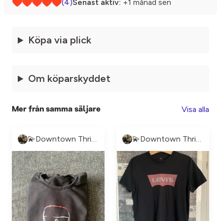
(4)
Senast aktiv:
+1 månad sen
Köpa via plick
Om köparskyddet
Visa alla
Mer från samma säljare
💫Downtown Thrift💫
💫Downtown Thrift💫