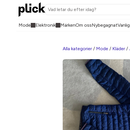
Mode
Elektronik
Märken
Om oss
Nybegagnat
Vanlig
Alla kategorier
/
Mode
/
Kläder
/