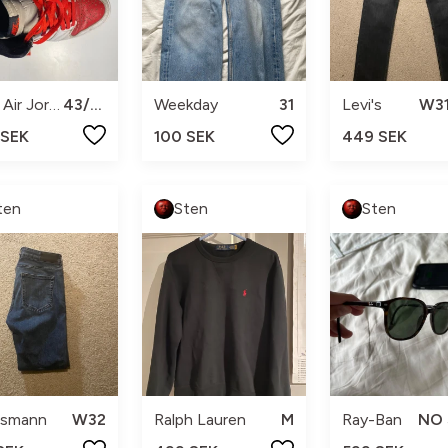
Nike Air Jordan
43/44
Weekday
31
Levi's
W31
 SEK
100 SEK
449 SEK
ten
Sten
Sten
ssmann
W32
Ralph Lauren
M
Ray-Ban
NO 