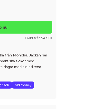
Frakt från 54 SEK
acka från Moncler. Jackan har
 praktiska fickor med
re dagar med sin stilrena
grisch
old money