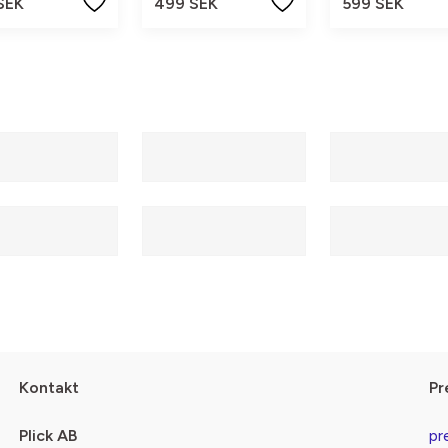
SEK
499 SEK
599 SEK
Kontakt
Pr
Plick AB
pr