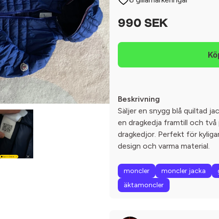
990 SEK
Beskrivning
Säljer en snygg blå quiltad j
en dragkedja framtill och två
dragkedjor. Perfekt för kyliga
design och varma material.
moncler
moncler jacka
äktamoncler