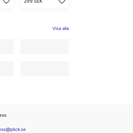
299 SEK
Visa alla
ess
ess@plick.se