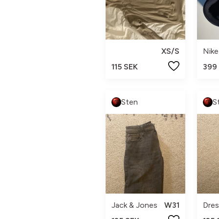
XS/S
115 SEK
399
Sten
S
Jack & Jones
W31
Dre