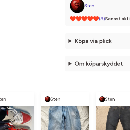
Sten
(8)
Senast akti
Köpa via plick
Om köparskyddet
ten
Sten
Sten