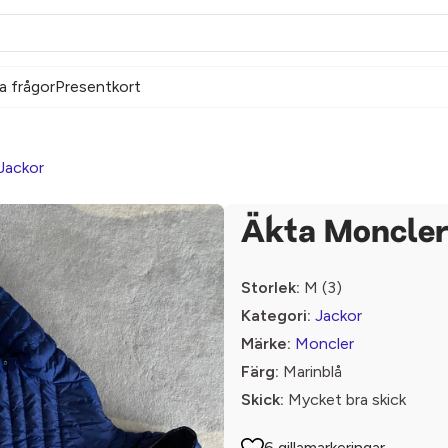
a frågor
Presentkort
Jackor
Äkta Moncler
Storlek:
M (3)
Kategori:
Jackor
Märke:
Moncler
Färg:
Marinblå
Skick:
Mycket bra skick
6 gillamarkeringar