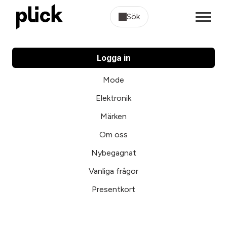
Sök
Logga in
Mode
Elektronik
Märken
Om oss
Nybegagnat
Vanliga frågor
Presentkort