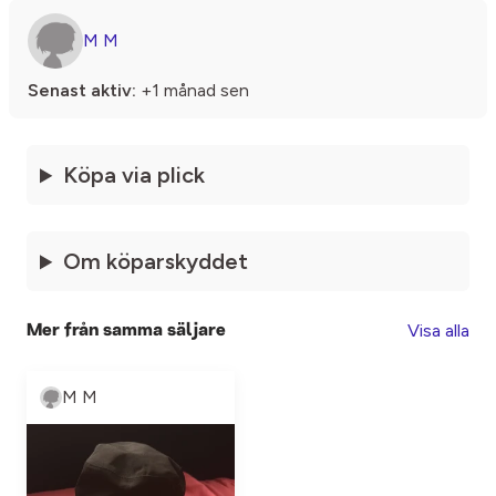
M M
Senast aktiv:
+1 månad sen
Köpa via plick
Om köparskyddet
Visa alla
Mer från samma säljare
M M