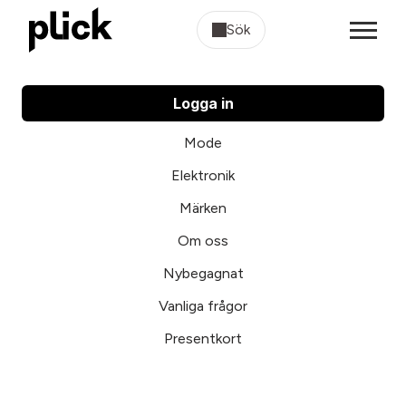
Sök
Logga in
Mode
Elektronik
Märken
Om oss
Nybegagnat
Vanliga frågor
Presentkort