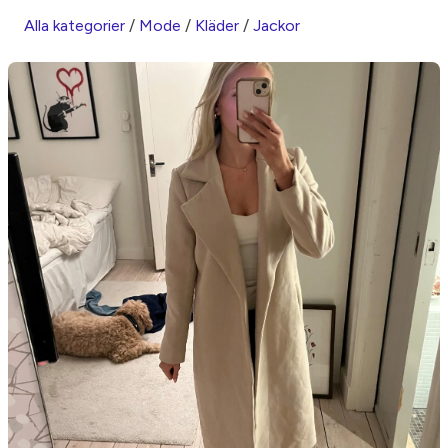
Alla kategorier
/
Mode
/
Kläder
/
Jackor