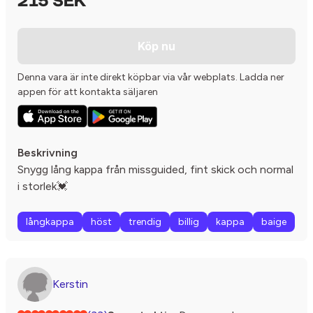
215 SEK
Köp nu
Denna vara är inte direkt köpbar via vår webplats. Ladda ner
appen för att kontakta säljaren
Beskrivning
Snygg lång kappa från missguided, fint skick och normal
i storlek💓
långkappa
höst
trendig
billig
kappa
baige
Kerstin