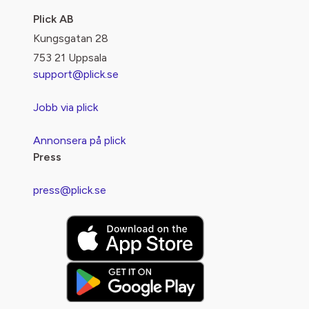
Plick AB
Kungsgatan 28
753 21 Uppsala
support@plick.se
Jobb via plick
Annonsera på plick
Press
press@plick.se