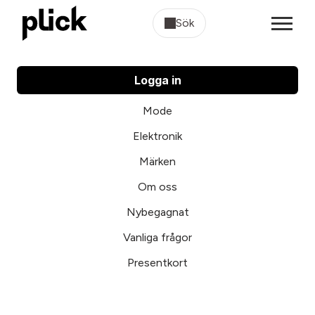
Sök
Logga in
Mode
Elektronik
Märken
Om oss
Nybegagnat
Vanliga frågor
Presentkort