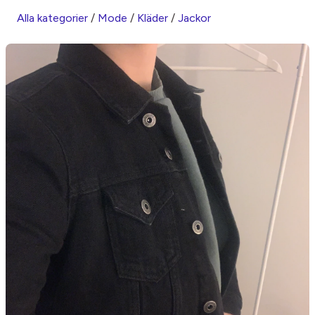
Alla kategorier
/
Mode
/
Kläder
/
Jackor