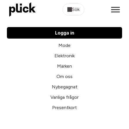
Sök
Logga in
Mode
Elektronik
Märken
Om oss
Nybegagnat
Vanliga frågor
Presentkort