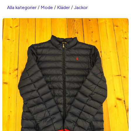
Alla kategorier
/
Mode
/
Kläder
/
Jackor