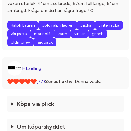
vuxen storlek. 41cm axelbredd, 57cm full längd, 61cm
ärmlängd. Fråga om du har några frågor!☺️
Ralph Lauren
polo ralph lauren
Jacka
vinterjacka
vårjacka
marinblå
varm
vinter
grisch
oldmoney
laidback
HLselling
(77)
Senast aktiv:
Denna vecka
Köpa via plick
Om köparskyddet