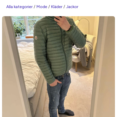
Alla kategorier
/
Mode
/
Kläder
/
Jackor