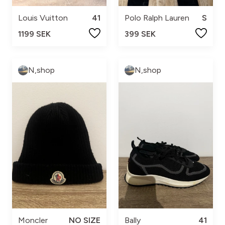
Louis Vuitton
41
Polo Ralph Lauren
S
1199 SEK
399 SEK
N,shop
N,shop
Moncler
NO SIZE
Bally
41