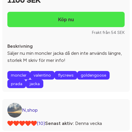
1100 SEK
Frakt från 54 SEK
Beskrivning
Säljer nu min moncler jacka då den inte används längre,
storlek M skriv för mer info!
moncler
valentino
flycrews
goldengoose
prada
jacka
N,shop
(10)
Senast aktiv:
Denna vecka