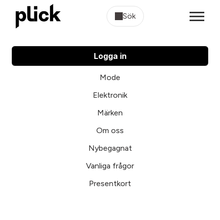
Sök
Logga in
Mode
Elektronik
Märken
Om oss
Nybegagnat
Vanliga frågor
Presentkort