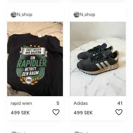
N,shop
N,shop
rapid wien
S
Adidas
41
499 SEK
499 SEK