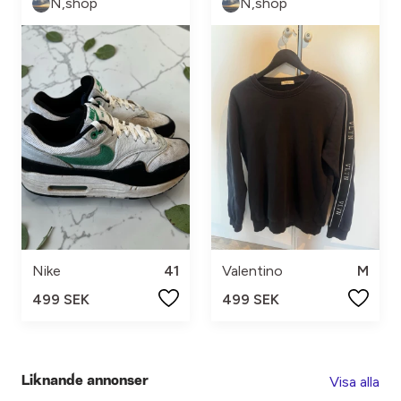
N,shop
N,shop
Nike
41
Valentino
M
499 SEK
499 SEK
Visa alla
Liknande annonser