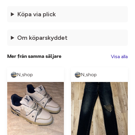
Köpa via plick
Om köparskyddet
Visa alla
Mer från samma säljare
N,shop
N,shop