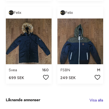
Felix
Felix
Svea
160
FSBN
M
699 SEK
249 SEK
Visa alla
Liknande annonser