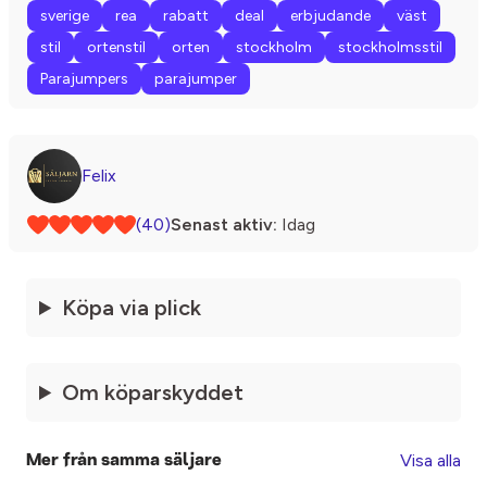
sverige
rea
rabatt
deal
erbjudande
väst
stil
ortenstil
orten
stockholm
stockholmsstil
Parajumpers
parajumper
Felix
(40)
Senast aktiv:
Idag
Köpa via plick
Om köparskyddet
Visa alla
Mer från samma säljare