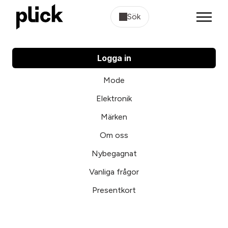
Sök
Logga in
Mode
Elektronik
Märken
Om oss
Nybegagnat
Vanliga frågor
Presentkort