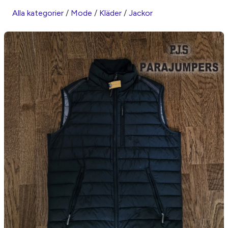
Alla kategorier
/
Mode
/
Kläder
/
Jackor