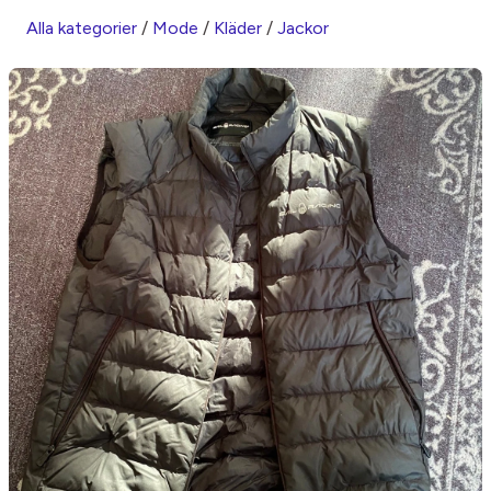
Alla kategorier
/
Mode
/
Kläder
/
Jackor