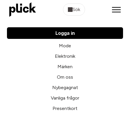
Sök
Logga in
Mode
Elektronik
Märken
Om oss
Nybegagnat
Vanliga frågor
Presentkort