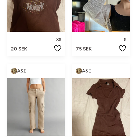
xs
s
20 SEK
75 SEK
A&E
A&E