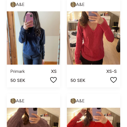
A&E
A&E
Primark
XS
XS-S
50 SEK
50 SEK
A&E
A&E