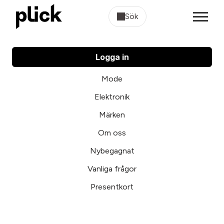
Sök
Logga in
Mode
Elektronik
Märken
Om oss
Nybegagnat
Vanliga frågor
Presentkort