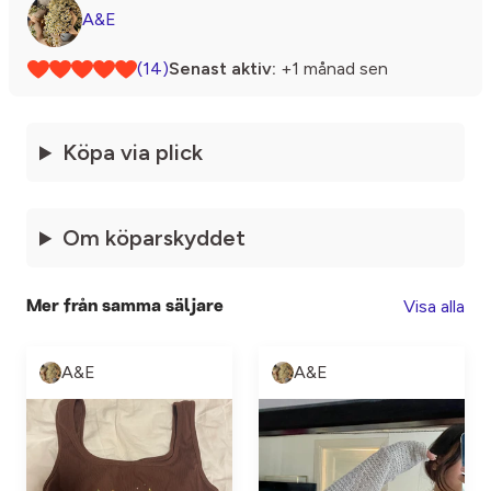
A&E
(14)
Senast aktiv:
+1 månad sen
Köpa via plick
Om köparskyddet
Visa alla
Mer från samma säljare
A&E
A&E