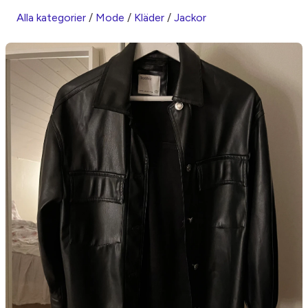
Alla kategorier
/
Mode
/
Kläder
/
Jackor