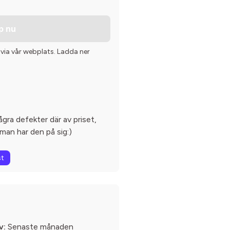
p nu
 via vår webplats. Ladda ner
ågra defekter där av priset,
man har den på sig:)
st
v:
Senaste månaden