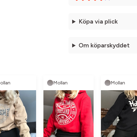
Köpa via plick
Om köparskyddet
ollan
Mollan
Mollan