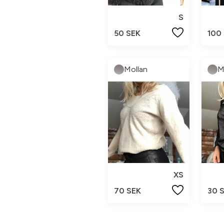
S
50 SEK
100
Mollan
M
XS
70 SEK
30 