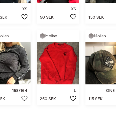
XS
XS
 SEK
50 SEK
150 SEK
ollan
Mollan
Mollan
158/164
L
ONE 
SEK
250 SEK
115 SEK