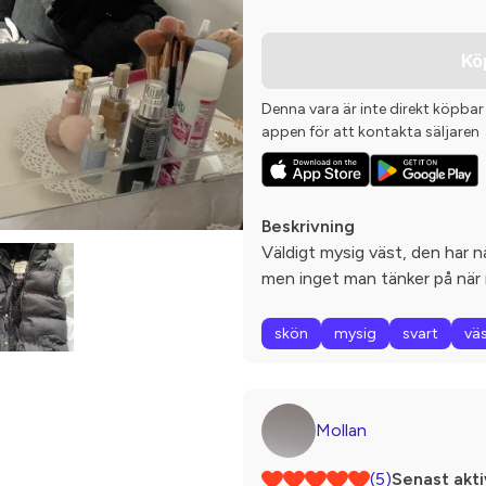
Kö
Denna vara är inte direkt köpbar
appen för att kontakta säljaren
Beskrivning
Väldigt mysig väst, den har n
men inget man tänker på när 
skön
mysig
svart
vä
Mollan
(5)
Senast akti