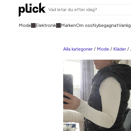
Mode
Elektronik
Märken
Om oss
Nybegagnat
Vanlig
Alla kategorier
/
Mode
/
Kläder
/