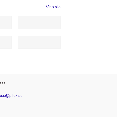
Visa alla
ess
ess@plick.se