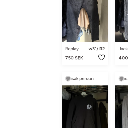
Replay
w31/l32
750 SEK
400
isak person
i