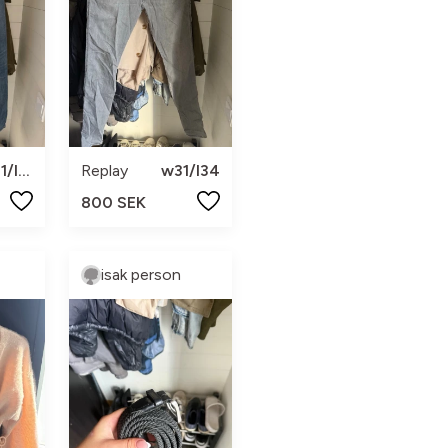
w31/l34
Replay
w31/l34
800 SEK
isak person