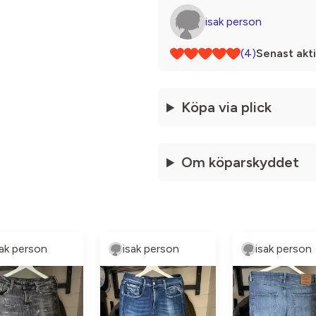
isak person
(4)
Senast akti
Köpa via plick
Om köparskyddet
sak person
isak person
isak person