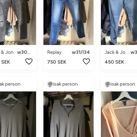
Jack & Jones
w30/l3
Replay
w31/l34
Jack & Jones
 SEK
750 SEK
450 SEK
sak person
isak person
isak person