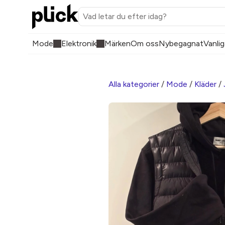
Mode
Elektronik
Märken
Om oss
Nybegagnat
Vanlig
Alla kategorier
/
Mode
/
Kläder
/