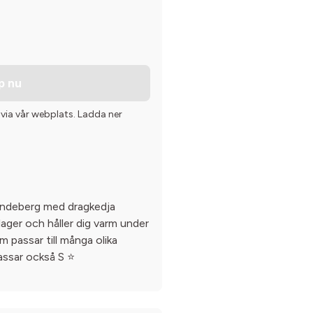
p nu
 via vår webplats. Ladda ner
Lindeberg med dragkedja
-lager och håller dig varm under
om passar till många olika
passar också S ⭐️