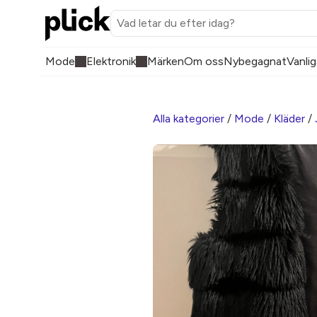
Mode
Elektronik
Märken
Om oss
Nybegagnat
Vanlig
Alla kategorier
/
Mode
/
Kläder
/