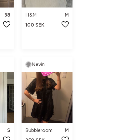
38
H&M
M
100 SEK
Nevin
S
Bubbleroom
M