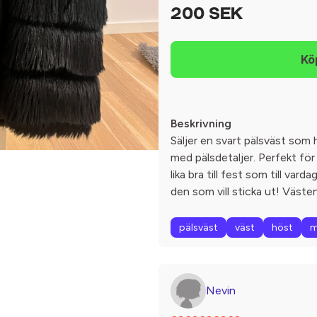
200 SEK
Beskrivning
Säljer en svart pälsväst som h
med pälsdetaljer. Perfekt för
lika bra till fest som till var
den som vill sticka ut! Västen
pälsväst
väst
höst
m
Nevin