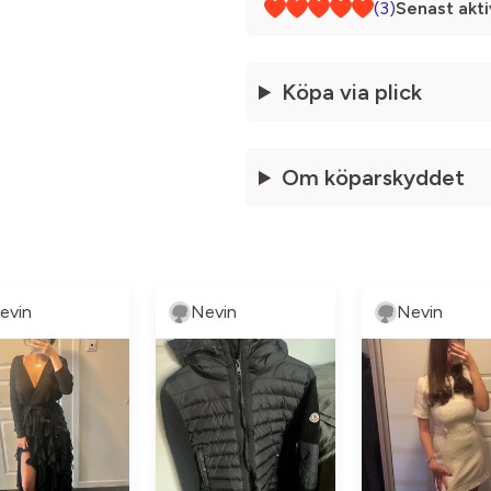
(3)
Senast akti
Köpa via plick
Om köparskyddet
evin
Nevin
Nevin