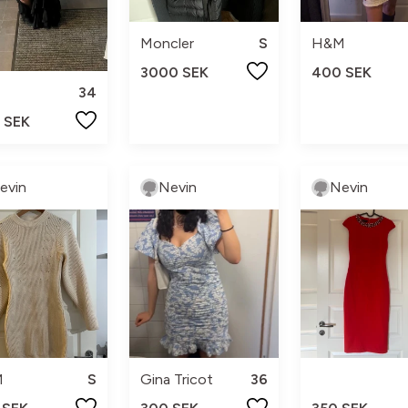
Moncler
S
H&M
3000 SEK
400 SEK
34
 SEK
evin
Nevin
Nevin
M
S
Gina Tricot
36