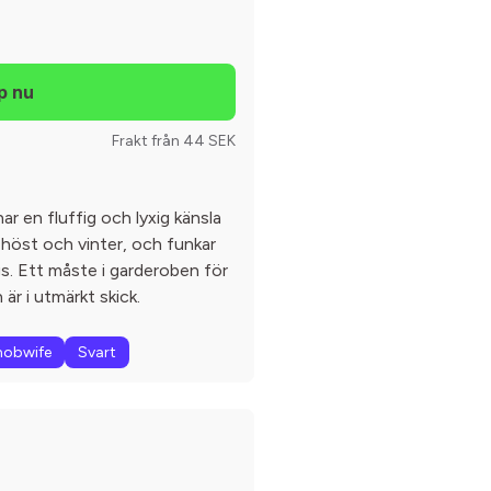
Frakt från 44 SEK
ar en fluffig och lyxig känsla
 höst och vinter, och funkar
dags. Ett måste i garderoben för
 är i utmärkt skick.
obwife
Svart