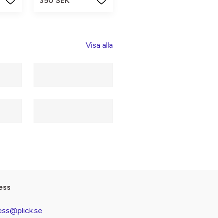
350 SEK
Visa alla
ess
ess@plick.se