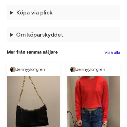
Köpa via plick
Om köparskyddet
Visa alla
Mer från samma säljare
Jennyylofgren
Jennyylofgren