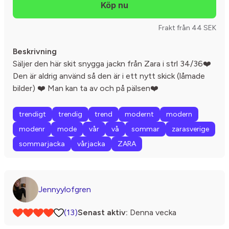
Frakt från 44 SEK
Beskrivning
Säljer den här skit snygga jackn från Zara i strl 34/36❤️
Den är aldrig använd så den är i ett nytt skick (låmade
bilder) ❤️ Man kan ta av och på pälsen❤️
trendigt
trendig
trend
modernt
modern
modenr
mode
vår
vå
sommar
zarasverige
sommarjacka
vårjacka
ZARA
Jennyylofgren
(13)
Senast aktiv:
Denna vecka