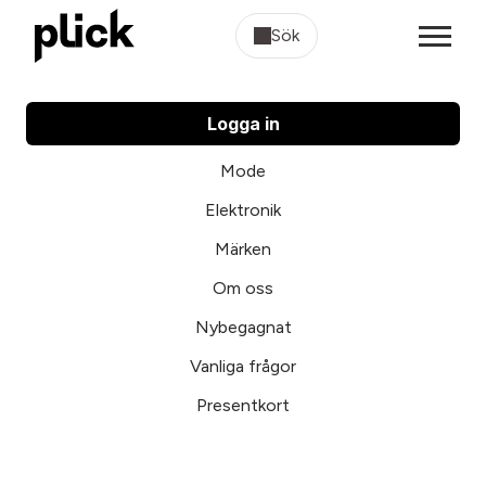
Sök
Logga in
Mode
Elektronik
Märken
Om oss
Nybegagnat
Vanliga frågor
Presentkort