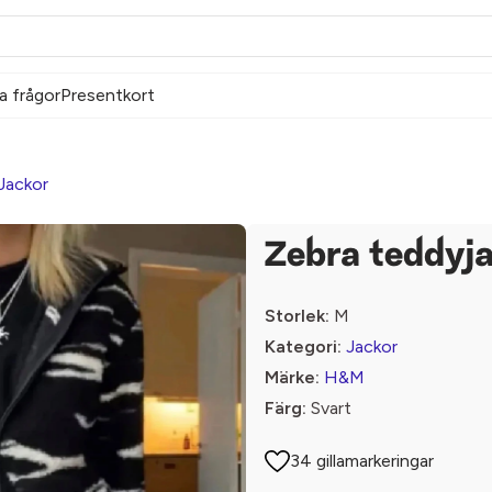
a frågor
Presentkort
Jackor
Zebra teddyj
Storlek:
M
Kategori:
Jackor
Märke:
H&M
Färg:
Svart
34 gillamarkeringar