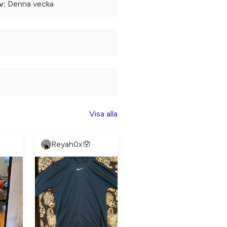
v:
Denna vecka
Visa alla
Reyah0x🪬