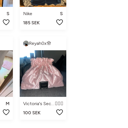
S
Nike
S
185 SEK
Reyah0x🪬
M
Victoria's Secret
🤷🏻‍♀️
100 SEK