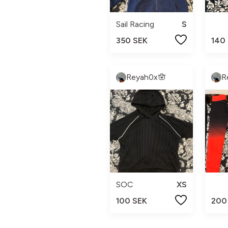
Sail Racing
S
350 SEK
140
Reyah0x🪬
R
SOC
XS
100 SEK
200