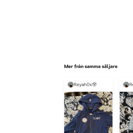
Mer från samma säljare
Reyah0x🪬
R