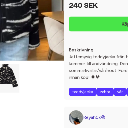
240 SEK
Beskrivning
Jättemysig teddyjacka från H
kommer till andvändning. Den ä
sommarkvällar/vår/höst. Första
innan köp! 💗💗
teddyjacka
zebra
vår
Reyah0x🪬