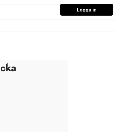
Logga in
acka