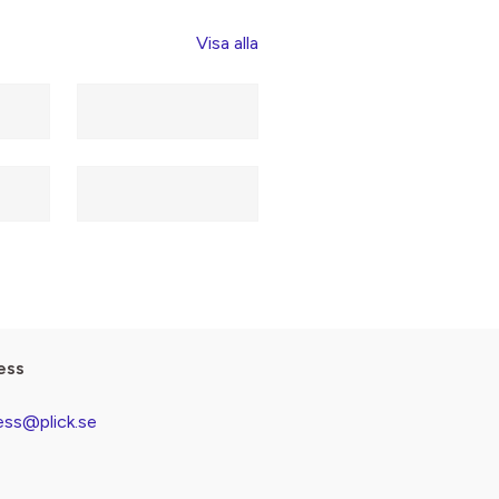
Visa alla
ess
ess@plick.se