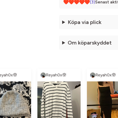
(3)
Senast akti
Köpa via plick
Om köparskyddet
eyah0x🪬
Reyah0x🪬
Reyah0x🪬