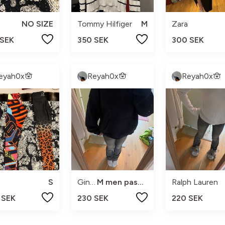
NO SIZE
Tommy Hilfiger
M
Zara
 SEK
350 SEK
300 SEK
eyah0x🪬
Reyah0x🪬
Reyah0x🪬
S
Gina Tricot
M men passar mig som är S
Ralph Lauren
 SEK
230 SEK
220 SEK