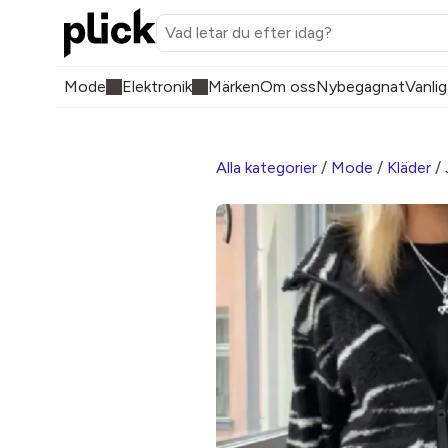
Mode
Elektronik
Märken
Om oss
Nybegagnat
Vanlig
Alla kategorier
/
Mode
/
Kläder
/