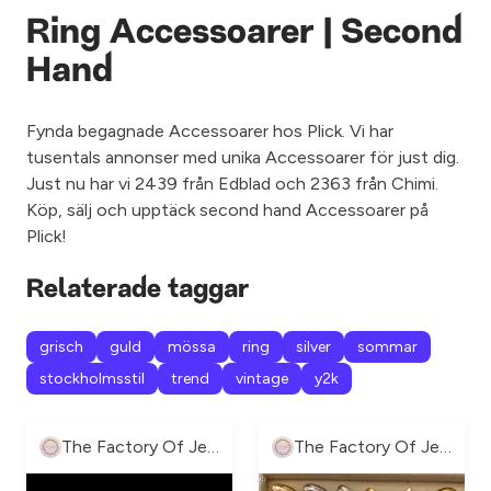
Ring Accessoarer | Second
Hand
Fynda begagnade Accessoarer hos Plick. Vi har
tusentals annonser med unika Accessoarer för just dig.
Just nu har vi 2439 från Edblad och 2363 från Chimi.
Köp, sälj och upptäck second hand Accessoarer på
Plick!
Relaterade taggar
grisch
guld
mössa
ring
silver
sommar
stockholmsstil
trend
vintage
y2k
The Factory Of Jewelry
The Factory Of Jewelry