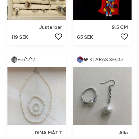
Justerbar
9.5 CM
119 SEK
65 SEK
Elin💘💘
❤️ KLARAS SECOND HAND ❤️
DINA MÅTT
Alla