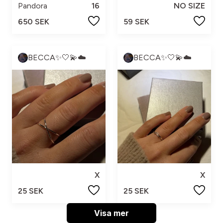
Pandora
16
NO SIZE
650 SEK
59 SEK
BECCA✨🤍💫☁️
BECCA✨🤍💫☁️
X
X
25 SEK
25 SEK
Visa mer