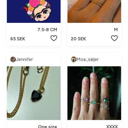
7.5-8 CM
M
65 SEK
20 SEK
Jennifer
Moa_säljer
One size
XXXX