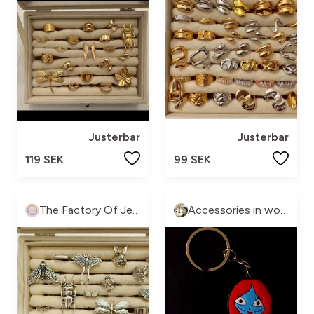
Justerbar
Justerbar
119 SEK
99 SEK
The Factory Of Jewelry
Accessories in wonderland 🧞‍♀️🧞🧜‍♀️🧚🏼‍♂️