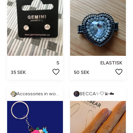
S
ELASTISK
35 SEK
50 SEK
Accessories in wonderland 🧞‍♀️🧞🧜‍♀️🧚🏼‍♂️
BECCA✨🤍💫☁️