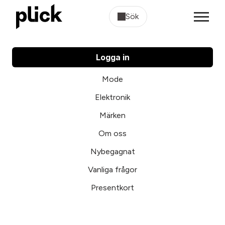
Sök
Logga in
Mode
Elektronik
Märken
Om oss
Nybegagnat
Vanliga frågor
Presentkort