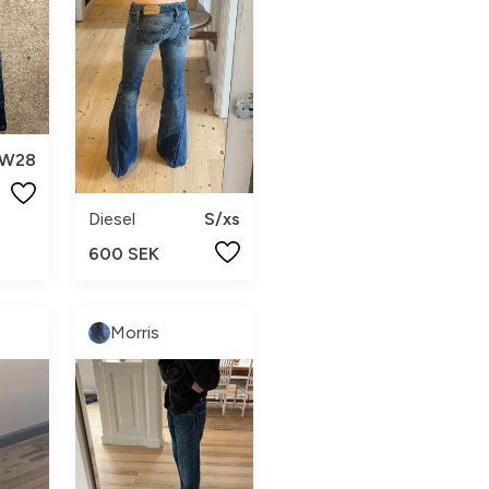
W28
Diesel
S/xs
600 SEK
Morris