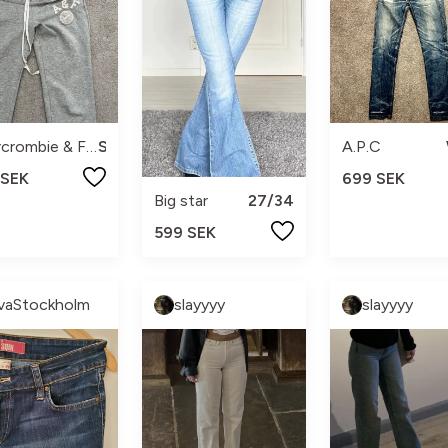
Abercrombie & Fitch
S
A.P.C
 SEK
699 SEK
Big star
27/34
599 SEK
vaStockholm
slayyyy
slayyyy