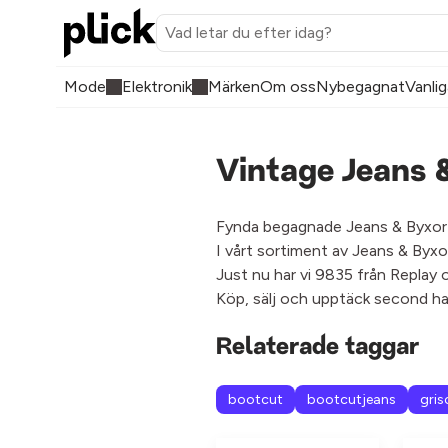
Mode
Elektronik
Märken
Om oss
Nybegagnat
Vanlig
Vintage Jeans 
Fynda begagnade Jeans & Byxor ho
I vårt sortiment av Jeans & Byxo
Just nu har vi 9835 från Replay 
Köp, sälj och upptäck second ha
Relaterade taggar
bootcut
bootcutjeans
gris