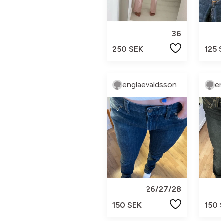
36
250 SEK
125 
englaevaldsson
e
26/27/28
150 SEK
150