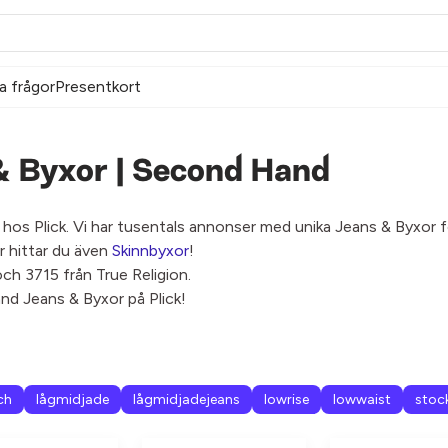
a frågor
Presentkort
& Byxor | Second Hand
s Plick. Vi har tusentals annonser med unika Jeans & Byxor fö
r hittar du även
Skinnbyxor
!
och 3715 från True Religion.
nd Jeans & Byxor på Plick!
ch
lågmidjade
lågmidjadejeans
lowrise
lowwaist
stoc