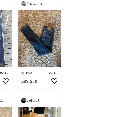
T studio
W32
Nudie
W32
599 SEK
Vincent Mayborn
Sellout