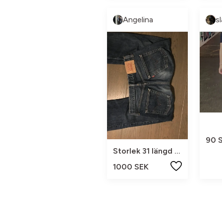
Angelina
s
90 
Storlek 31 längd 32
1000 SEK