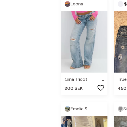
Leona

Gina Tricot
L
True
200 SEK
450
Emelie S
Si