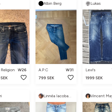

Albin Berg
Lukas
 Religion
W26
A.P.C
W31
Levi's
 SEK
799 SEK
1999 SEK
ri
Linnéa Iacobaeus