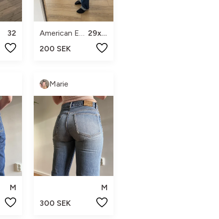
32
American Eagle
29x32
200 SEK
Marie
M
M
300 SEK