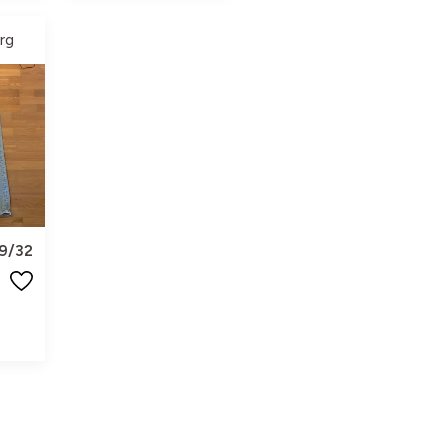
rg
9/32