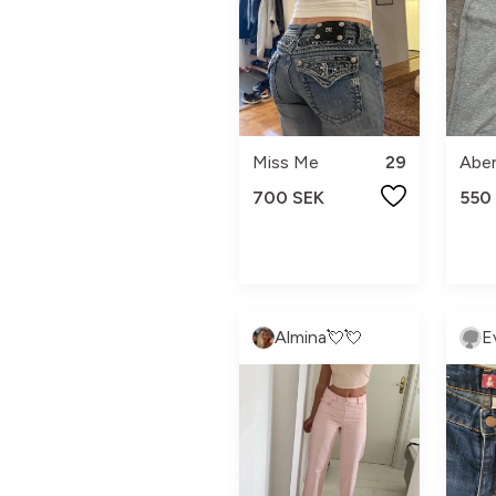
Miss Me
29
700 SEK
550
Almina💘💘
E