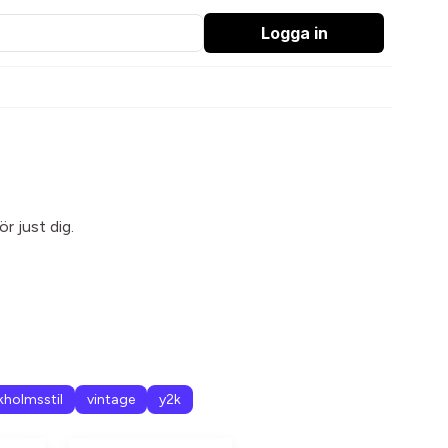
Logga in
r just dig.
kholmsstil
vintage
y2k