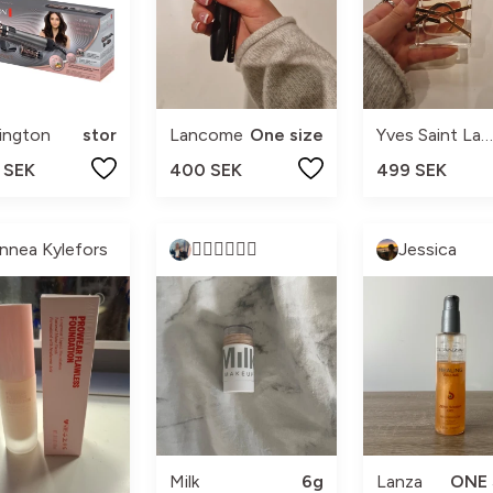
ington
stor
Lancome
One size
Yves Saint Laurent
 SEK
400 SEK
499 SEK
innea Kylefors
❤️‍🔥❤️‍🔥❤️‍🔥
Jessica
Milk
6g
Lanza
ONE 