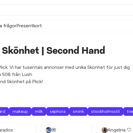
a frågor
Presentkort
 Skönhet | Second Hand
ck. Vi har tusentals annonser med unika Skönhet för just dig.
h 508 från Lush.
nd Skönhet på Plick!
ård
makeup
milk
sephora
smink
stockholmsstil
tre
aradox
🌺
Angelina 🤍