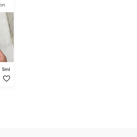
son
5ml