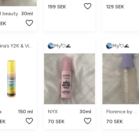
199 SEK
129 SEK
 beauty
30ml
SEK
Elina’s Y2K & Vintage 💖
My💘🌊
My💘🌊
a
150 ml
NYX
30ml
Florence by Mills
SEK
70 SEK
70 SEK