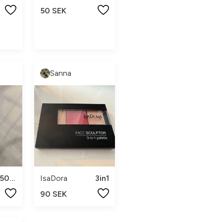
50 SEK
Sanna
50ml
IsaDora
3in1
90 SEK