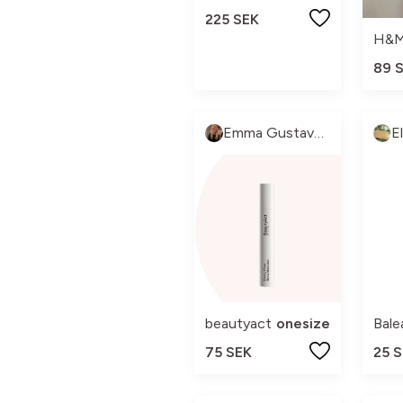
225 SEK
H&M
89 
Emma Gustavsson
beautyact
onesize
Bale
75 SEK
25 