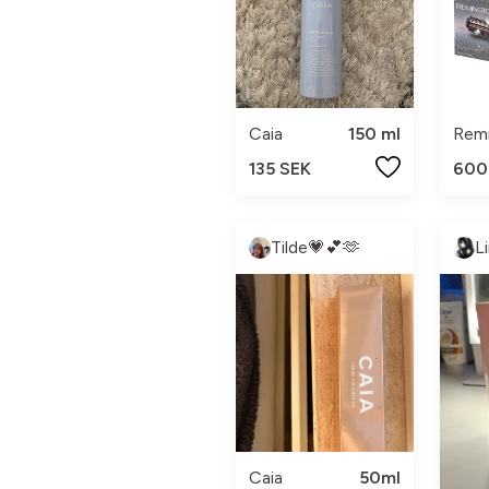
Caia
150 ml
Rem
135 SEK
600
Tilde💗💕🫶
L
Caia
50ml