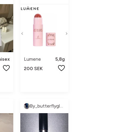
isex
Lumene
5,8g
200 SEK
By_butterflygloss