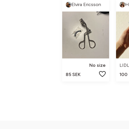
Elvira Ericsson
H
No size
LID
85 SEK
100