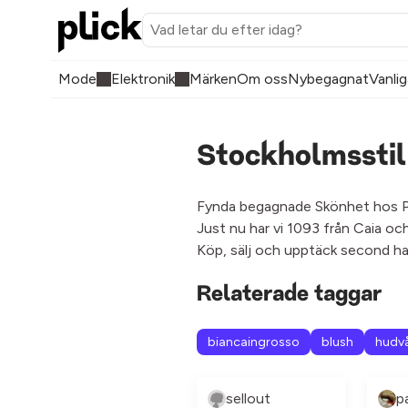
Mode
Elektronik
Märken
Om oss
Nybegagnat
Vanlig
Stockholmsstil
Fynda begagnade Skönhet hos Pli
Just nu har vi 1093 från Caia oc
Köp, sälj och upptäck second ha
Relaterade taggar
biancaingrosso
blush
hudv
sellout
p