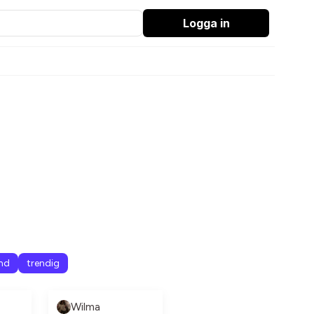
Logga in
nd
trendig
Wilma