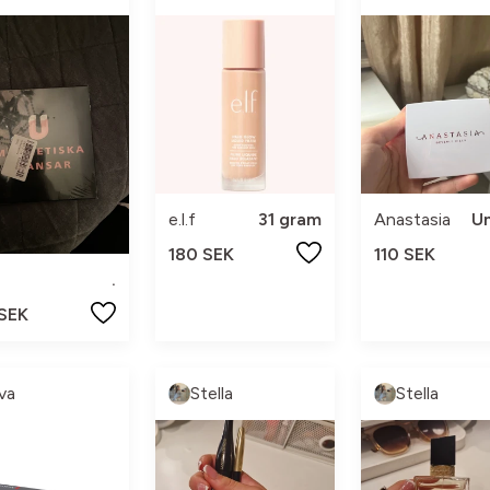
e.l.f
31 gram
Anastasia
Un
180 SEK
110 SEK
.
 SEK
va
Stella
Stella