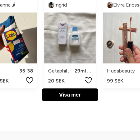
anna 🌶️
Ingrid
Elvira Erics
L
35-38
Cetaphil och Eucerin
29ml och 5ml
Hudabeauty
 SEK
20 SEK
99 SEK
Visa mer