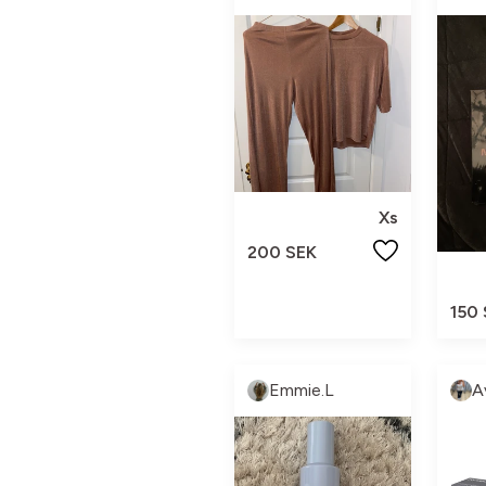
Xs
200 SEK
150
Emmie.L
A