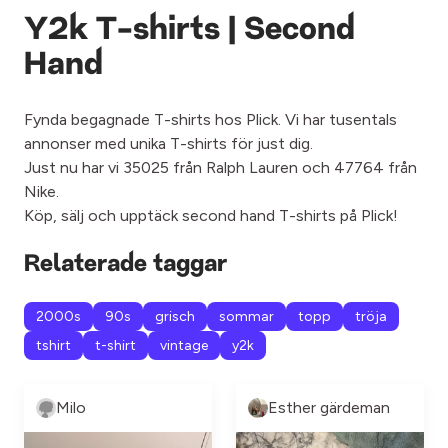
Y2k T-shirts | Second
Hand
Fynda begagnade T-shirts hos Plick. Vi har tusentals
annonser med unika T-shirts för just dig.
Just nu har vi 35025 från Ralph Lauren och 47764 från
Nike.
Köp, sälj och upptäck second hand T-shirts på Plick!
Relaterade taggar
2000s
90s
grisch
sommar
topp
tröja
tshirt
t-shirt
vintage
y2k
Milo
Esther gärdeman