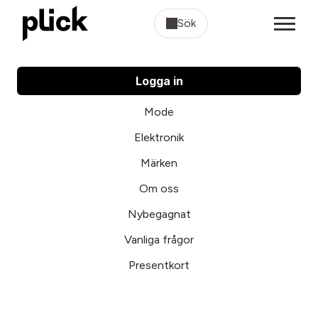
Sök
Logga in
Mode
Elektronik
Märken
Om oss
Nybegagnat
Vanliga frågor
Presentkort