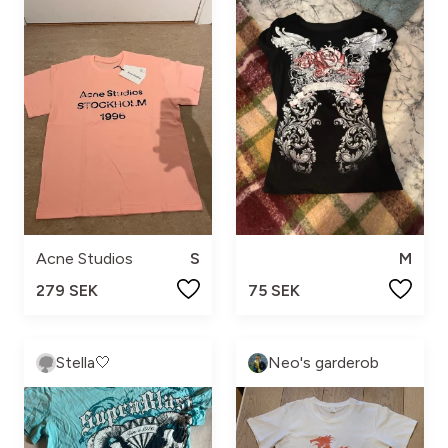
Acne Studios
S
M
279 SEK
75 SEK
Stella🤍
Neo's garderob