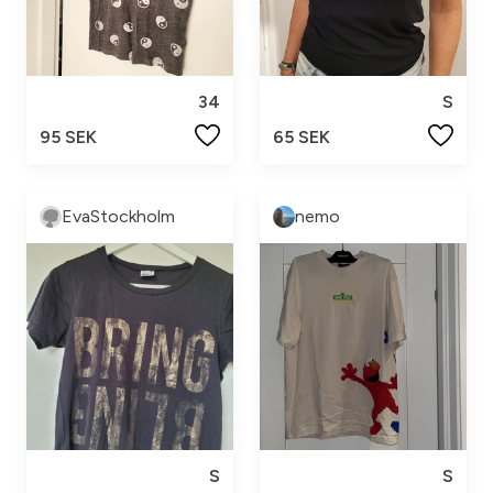
34
S
95 SEK
65 SEK
EvaStockholm
nemo
S
S