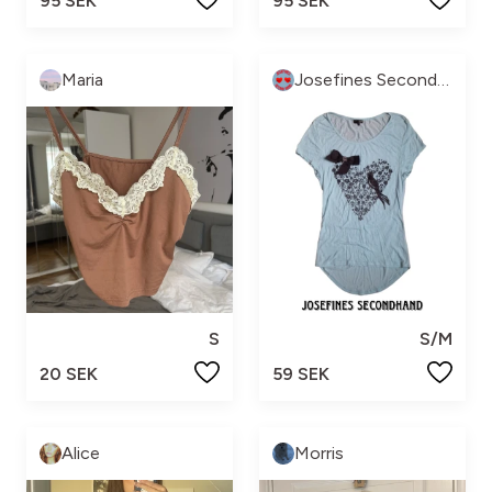
95 SEK
95 SEK
Maria
Josefines Secondhand ❤
S
S/M
20 SEK
59 SEK
Alice
Morris