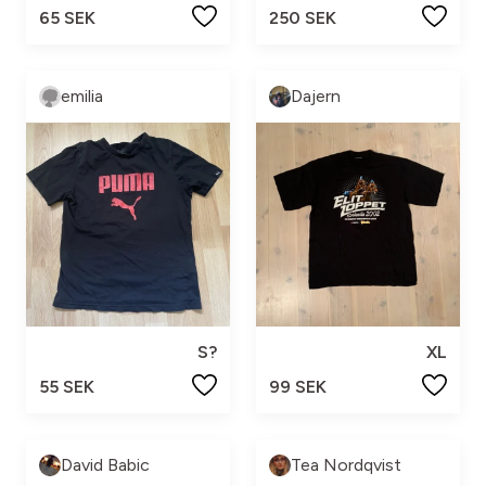
65 SEK
250 SEK
emilia
Dajern
S?
XL
55 SEK
99 SEK
David Babic
Tea Nordqvist