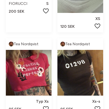
FIORUCCI
S
200 SEK
XS
120 SEK
Tea Nordqvist
Tea Nordqvist
Typ Xs
Xs-s