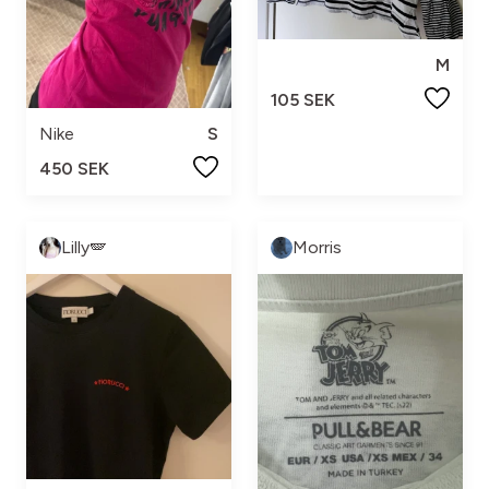
M
105 SEK
Nike
S
450 SEK
Lilly🪽
Morris