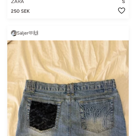
ZARA
S
250 SEK
Säljer🫶🙌