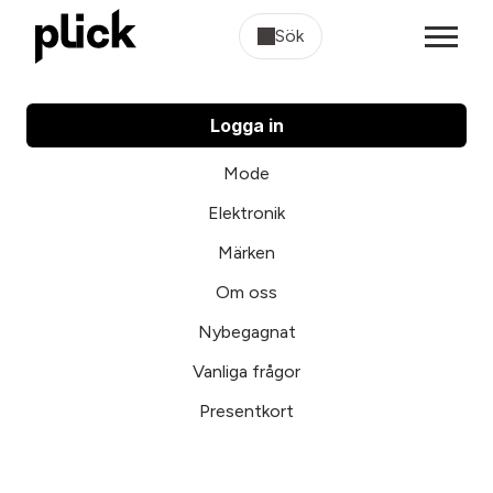
Sök
Logga in
Mode
Elektronik
Märken
Om oss
Nybegagnat
Vanliga frågor
Presentkort