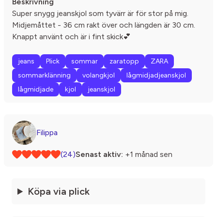
Beskrivning
Super snygg jeanskjol som tyvärr är för stor på mig.
Midjemåttet - 36 cm rakt över och längden är 30 cm.
Knappt använt och är i fint skick💕
jeans
Plick
sommar
zaratopp
ZARA
sommarklänning
volangkjol
lågmidjadjeanskjol
lågmidjade
kjol
jeanskjol
Filippa
(24)
Senast aktiv:
+1 månad sen
Köpa via plick