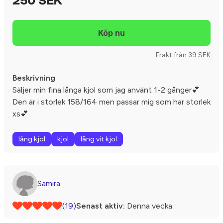
250 SEK
Frakt från 39 SEK
Beskrivning
Säljer min fina långa kjol som jag använt 1-2 gånger💕
Den är i storlek 158/164 men passar mig som har storlek
xs💕
lång kjol
kjol
lång vit kjol
Samira
(19)
Senast aktiv:
Denna vecka