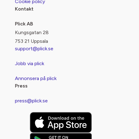
Cookie policy
Kontakt
Plick AB
Kungsgatan 28
753 21 Uppsala
support@plick.se
Jobb via plick
Annonsera på plick
Press
press@plick.se