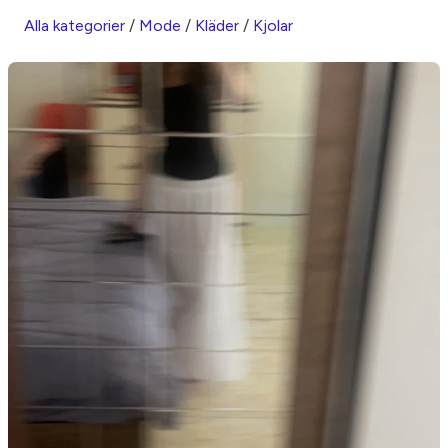
Alla kategorier
/
Mode
/
Kläder
/
Kjolar