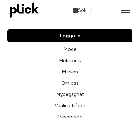
Sök
Logga in
Mode
Elektronik
Märken
Om oss
Nybegagnat
Vanliga frågor
Presentkort