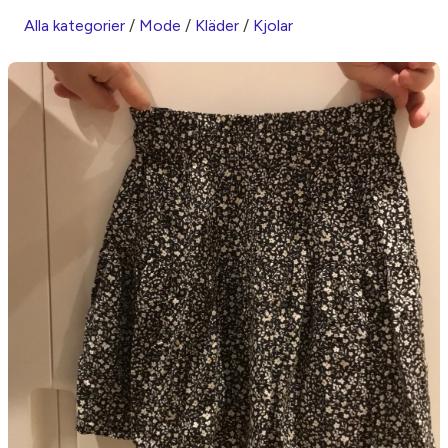
Alla kategorier
/
Mode
/
Kläder
/
Kjolar