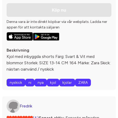
Köp nu
Denna vara är inte direkt köpbar via vår webplats. Ladda ner
appen för att kontakta säljaren
Beskrivning
Kjol med inbyggda shorts Färg: Svart & Vit med
blommor Storlek: SIZE 13-14 CM 164 Märke: Zara Skick:
nästan oanvänd / nyskick
nyskick
ni
nya
kjol
kjolar
ZARA
Fredrik
(4)
Senast aktiv:
Senaste månaden