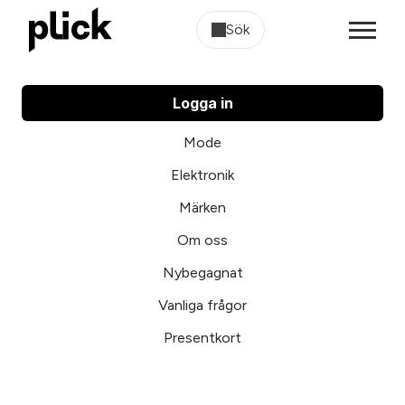
Sök
Logga in
Mode
Elektronik
Märken
Om oss
Nybegagnat
Vanliga frågor
Presentkort